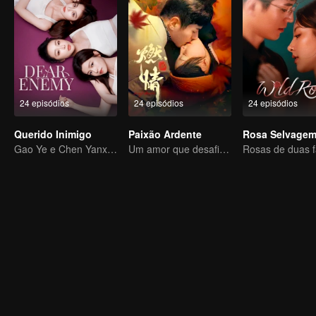
24 episódios
24 episódios
24 episódios
Querido Inimigo
Paixão Ardente
Rosa Selvage
Gao Ye e Chen Yanxi: De melhores amigas a inimigas juradas
Um amor que desafia o destino, testado pela dor e pelo poder