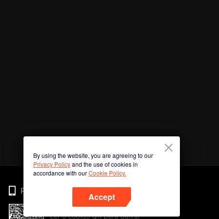
By using the website, you are agreeing to our
Privacy Policy
and the use of cookies in
accordance with our
Cookie Policy.
Phone
Accept
Ler o código QR para baixar