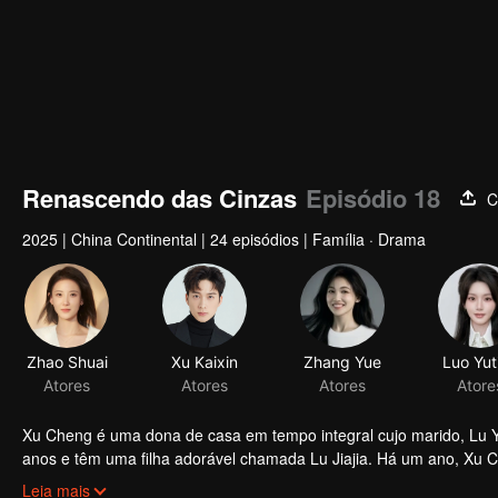
Renascendo das Cinzas
Episódio 18
C
2025
|
China Continental
|
24 episódios
|
Família · Drama
Zhao Shuai
Xu Kaixin
Zhang Yue
Luo Yut
Atores
Atores
Atores
Atore
Xu Cheng é uma dona de casa em tempo integral cujo marido, Lu Yan
anos e têm uma filha adorável chamada Lu Jiajia. Há um ano, Xu C
alucinação ocasional também fez com que ela machucasse a si me
Leia mais