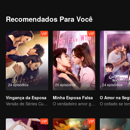
neste casamento que já foi perfeito. Lu Yan, cujo carro está agora 
lado, está desaparecido.
Recomendados Para Você
VIP
VIP
24 episódios
20 episódios
24 episódios
Vingança da Esposa
Minha Esposa Falsa
Versão de Séries Curtas “A Tentação de voltar para casa”
O verdadeiro amor gerado no casamento substituto
VIP
VIP