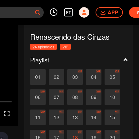
APP
PT
Renascendo das Cinzas
24 episódios
VIP
Playlist
VIP
VIP
VIP
01
02
03
04
05
VIP
VIP
VIP
VIP
VIP
06
07
08
09
10
VIP
VIP
VIP
VIP
VIP
11
12
13
14
15
VIP
VIP
VIP
VIP
VIP
16
17
18
19
20