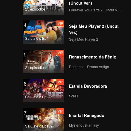
 outro
(Uncut Ver.)
25 episódios
Fourever You Parte 2 (Uncut Ver.)
VIP
4
Seja Meu Player 2 (Uncut
Ver.)
Saiu até o Ep4
Seja Meu Player 2
VIP
5
Renascimento da Fênix
Romance · Drama Antigo
21 episódios
VIP
6
Estrela Devoradora
Sci-Fi
Saiu até o Ep235
VIP
7
Imortal Renegado
MysteriousFantasy
Saiu até o Ep152