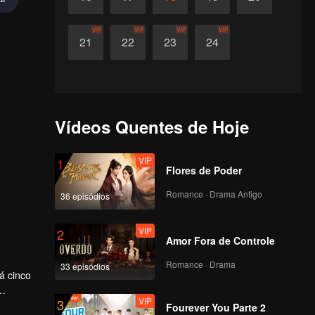
VIP
VIP
VIP
VIP
21
22
23
24
Vídeos Quentes de Hoje
VIP
1
Flores de Poder
Romance · Drama Antigo
36 episódios
VIP
2
Amor Fora de Controle
Romance · Drama
33 episódios
á cinco
VIP
3
mudança
Fourever You Parte 2