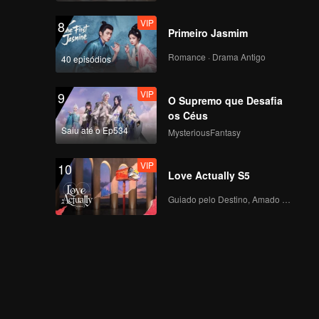
VIP
8
Primeiro Jasmim
Romance · Drama Antigo
40 episódios
VIP
9
O Supremo que Desafia
os Céus
Saiu até o Ep534
MysteriousFantasy
VIP
10
Love Actually S5
Guiado pelo Destino, Amado com o Coração