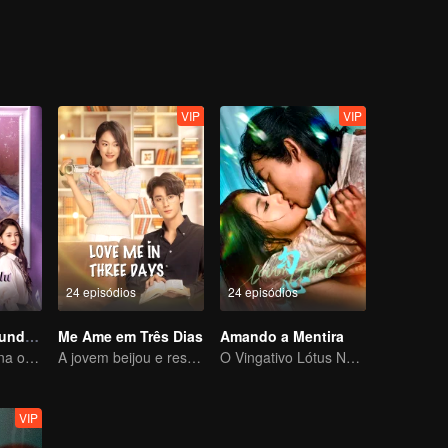
na água do lago, felizmente foi salvo por um transeunte. Xu Cheng, por
VIP
VIP
24 episódios
24 episódios
O Amor na Segunda Visão
Me Ame em Três Dias
Amando a Mentira
O coitado se torna o CEO dominador e persegue seu primeiro amor
A jovem beijou e resgatou o CEO em constante mudança
O Vingativo Lótus Negro cai para o jovem mestre desonesto
VIP