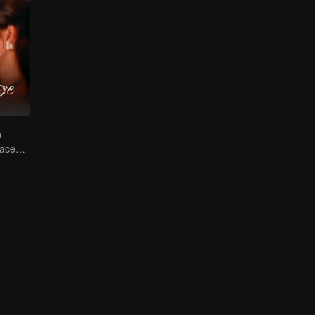
m
Rosas de duas faces entra no jogo sozinha