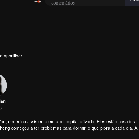
ompartilhar
ian
s
, é médico assistente em um hospital privado. Eles estão casados ​​h
heng começou a ter problemas para dormir, o que piora a cada dia. A
sma e a outras pessoas. No entanto, um acidente de carro traz uma 