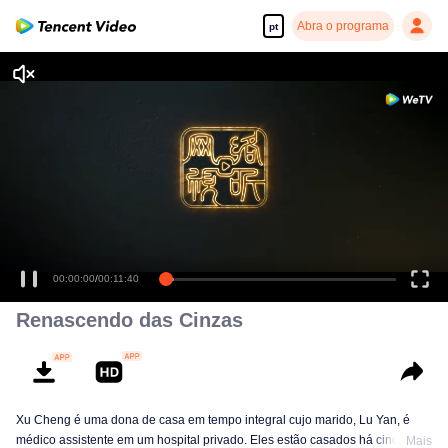
Abra o programa
pt
00:00:00
/
00:11:40
Renascendo das Cinzas
Xu Cheng é uma dona de casa em tempo integral cujo marido, Lu Yan, é
médico assistente em um hospital privado. Eles estão casados ​​há cinco
Mais