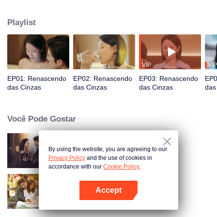
anos e têm uma filha adorável chamada Lu Jiajia. Há um ano, Xu Cheng
começou a ter problemas para dormir, o que piora a cada dia. A alucinação
Playlist
ocasional também fez com que ela machucasse a si mesma e a outras
pessoas. No entanto, um acidente de carro traz uma mudança neste
casamento que já foi perfeito. Lu Yan, cujo carro está agora na água do
lago, felizmente foi salvo por um transeunte. Xu Cheng, por outro lado, está
desaparecido.
VIP
VIP
EP01: Renascendo
EP02: Renascendo
EP03: Renascendo
EP0
das Cinzas
das Cinzas
das Cinzas
das
Você Pode Gostar
By using the website, you are agreeing to our
Vingança da Esposa
Privacy Policy
and the use of cookies in
accordance with our
Cookie Policy.
Accept
Amor Como um Contrato
Abra o programa