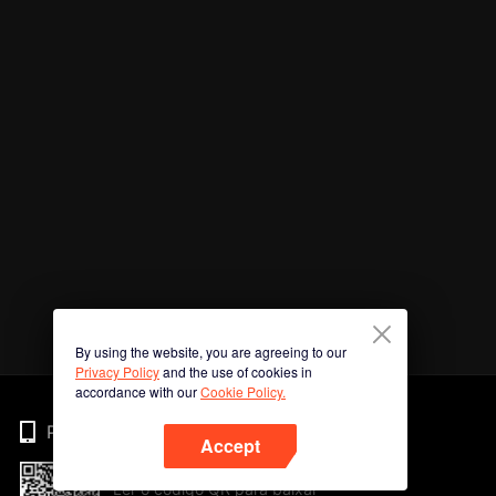
By using the website, you are agreeing to our
Privacy Policy
and the use of cookies in
accordance with our
Cookie Policy.
Phone
Accept
Ler o código QR para baixar