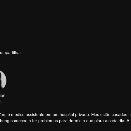
ompartilhar
ian
s
, é médico assistente em um hospital privado. Eles estão casados ​​h
heng começou a ter problemas para dormir, o que piora a cada dia. A
sma e a outras pessoas. No entanto, um acidente de carro traz uma 