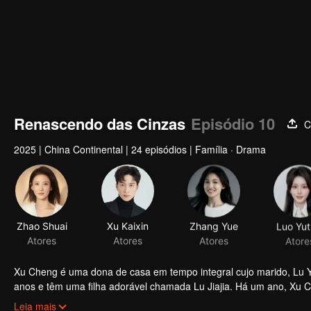
Renascendo das Cinzas
Episódio 10
C
2025
|
China Continental
|
24 episódios
|
Família · Drama
Zhao Shuai
Xu Kaixin
Zhang Yue
Luo Yut
Atores
Atores
Atores
Atore
Xu Cheng é uma dona de casa em tempo integral cujo marido, Lu Yan
anos e têm uma filha adorável chamada Lu Jiajia. Há um ano, Xu C
alucinação ocasional também fez com que ela machucasse a si me
Leia mais