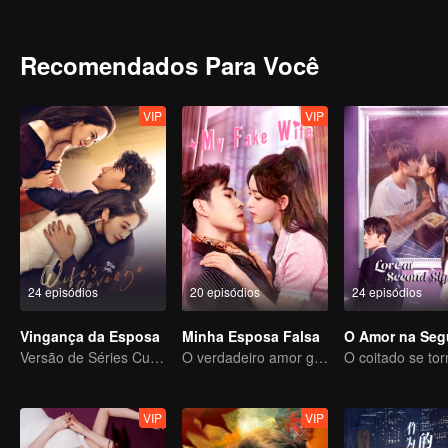
neste casamento que já foi perfeito. Lu Yan, cujo carro está agora 
lado, está desaparecido.
Recomendados Para Você
VIP
VIP
24 episódios
20 episódios
24 episódios
Vingança da Esposa
Minha Esposa Falsa
Versão de Séries Curtas “A Tentação de voltar para casa”
O verdadeiro amor gerado no casamento substituto
VIP
VIP