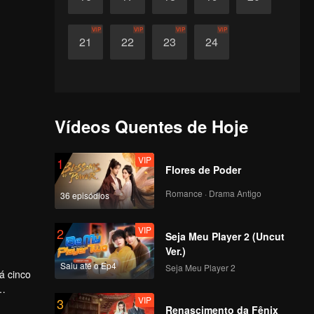
VIP
VIP
VIP
VIP
21
22
23
24
Vídeos Quentes de Hoje
VIP
1
Flores de Poder
Romance · Drama Antigo
36 episódios
VIP
2
Seja Meu Player 2 (Uncut
Ver.)
Saiu até o Ep4
Seja Meu Player 2
á cinco
VIP
3
mudança
Renascimento da Fênix