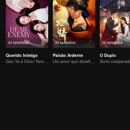
24 episódios
24 episódios
20 episódios
Querido Inimigo
Paixão Ardente
O Duplo
Gao Ye e Chen Yanxi: De melhores amigas a inimigas juradas
Um amor que desafia o destino, testado pela dor e pelo poder