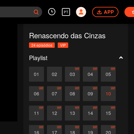
APP
PT
Renascendo das Cinzas
24 episódios
VIP
Playlist
VIP
VIP
VIP
01
02
03
04
05
VIP
VIP
VIP
VIP
VIP
06
07
08
09
10
VIP
VIP
VIP
VIP
VIP
11
12
13
14
15
VIP
VIP
VIP
VIP
VIP
16
17
18
19
20