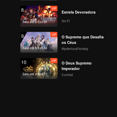
VIP
8
Estrela Devoradora
Sci-Fi
Saiu até o Ep235
VIP
9
O Supremo que Desafia
os Céus
Saiu até o Ep534
MysteriousFantasy
VIP
10
O Deus Supremo
Imperador
Saiu até o Ep611
Combat