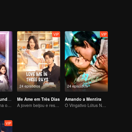
na água do lago, felizmente foi salvo por um transeunte. Xu Cheng, por
VIP
VIP
24 episódios
24 episódios
O Amor na Segunda Visão
Me Ame em Três Dias
Amando a Mentira
O coitado se torna o CEO dominador e persegue seu primeiro amor
A jovem beijou e resgatou o CEO em constante mudança
O Vingativo Lótus Negro cai para o jovem mestre desonesto
VIP