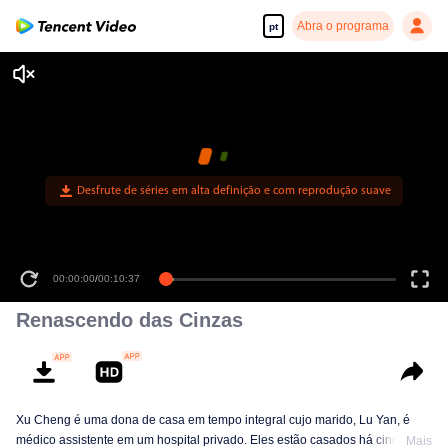
Abra o programa
pt
Desfrute de séries em alta definição e com reprodução suave
00:00:00
/
00:10:37
Renascendo das Cinzas
Xu Cheng é uma dona de casa em tempo integral cujo marido, Lu Yan, é
médico assistente em um hospital privado. Eles estão casados ​​há cinco
Mais