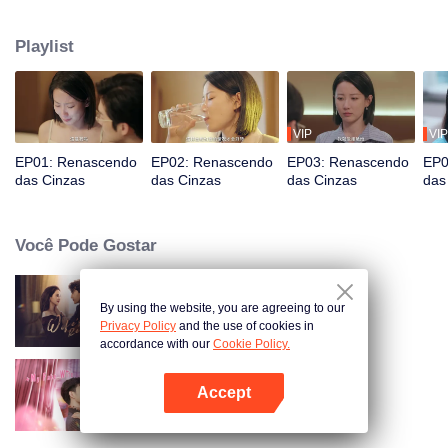
anos e têm uma filha adorável chamada Lu Jiajia. Há um ano, Xu Cheng
começou a ter problemas para dormir, o que piora a cada dia. A alucinação
Playlist
ocasional também fez com que ela machucasse a si mesma e a outras
pessoas. No entanto, um acidente de carro traz uma mudança neste
casamento que já foi perfeito. Lu Yan, cujo carro está agora na água do
lago, felizmente foi salvo por um transeunte. Xu Cheng, por outro lado, está
desaparecido.
VIP
VIP
EP01: Renascendo
EP02: Renascendo
EP03: Renascendo
EP0
das Cinzas
das Cinzas
das Cinzas
das
Você Pode Gostar
By using the website, you are agreeing to our
Vingança da Esposa
Privacy Policy
and the use of cookies in
accordance with our
Cookie Policy.
Accept
Minha Esposa Falsa
Abra o programa