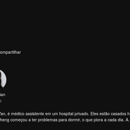
ompartilhar
, é médico assistente em um hospital privado. Eles estão casados ​​h
heng começou a ter problemas para dormir, o que piora a cada dia. A
sma e a outras pessoas. No entanto, um acidente de carro traz uma 