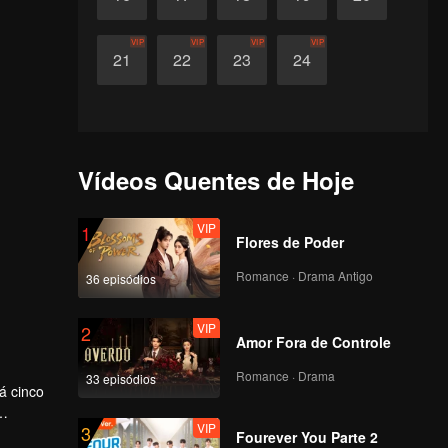
VIP
VIP
VIP
VIP
21
22
23
24
Vídeos Quentes de Hoje
VIP
1
Flores de Poder
Romance · Drama Antigo
36 episódios
VIP
2
Amor Fora de Controle
Romance · Drama
33 episódios
á cinco
VIP
3
mudança
Fourever You Parte 2