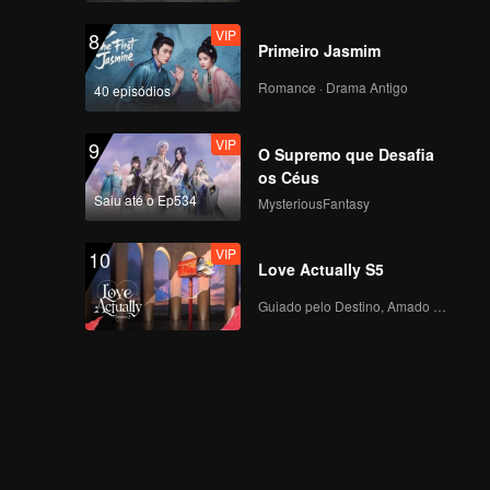
VIP
8
Primeiro Jasmim
Romance · Drama Antigo
40 episódios
VIP
9
O Supremo que Desafia
os Céus
Saiu até o Ep534
MysteriousFantasy
VIP
10
Love Actually S5
Guiado pelo Destino, Amado com o Coração