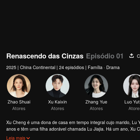
Renascendo das Cinzas
Episódio 01
C
2025
|
China Continental
|
24 episódios
|
Família · Drama
Xu Cheng é uma dona de casa em tempo integral cujo marido, Lu Yan
anos e têm uma filha adorável chamada Lu Jiajia. Há um ano, Xu C
alucinação ocasional também fez com que ela machucasse a si me
Leia mais