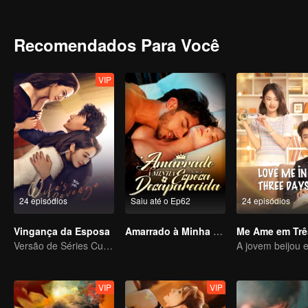
neste casamento que já foi perfeito. Lu Yan, cujo carro está agora 
lado, está desaparecido.
Recomendados Para Você
VIP
24 episódios
Saiu até o Ep62
24 episódios
Vingança da Esposa
Amarrado à Minha Esposa Desaparecida
Me Ame em Trê
Versão de Séries Curtas “A Tentação de voltar para casa”
VIP
VIP