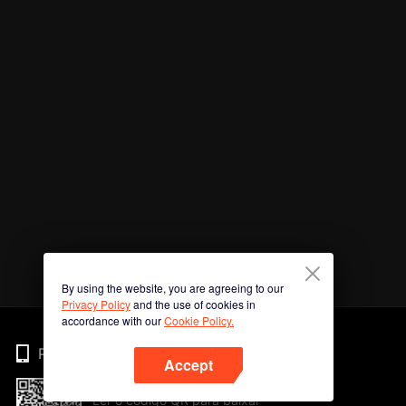
By using the website, you are agreeing to our
Privacy Policy
and the use of cookies in
accordance with our
Cookie Policy.
Phone
Accept
Ler o código QR para baixar