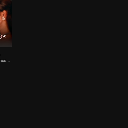
m
Rosas de duas faces entra no jogo sozinha