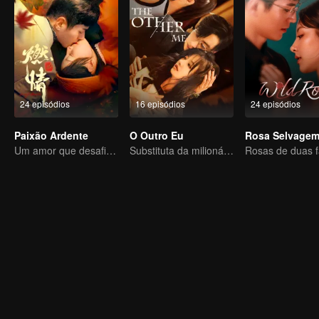
24 episódios
16 episódios
24 episódios
Paixão Ardente
O Outro Eu
Rosa Selvage
Um amor que desafia o destino, testado pela dor e pelo poder
Substituta da milionária enredou na crise da elite