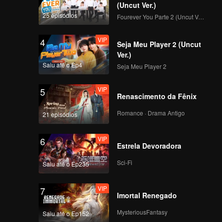
 outro
(Uncut Ver.)
25 episódios
Fourever You Parte 2 (Uncut Ver.)
VIP
4
Seja Meu Player 2 (Uncut
Ver.)
Saiu até o Ep4
Seja Meu Player 2
VIP
5
Renascimento da Fênix
Romance · Drama Antigo
21 episódios
VIP
6
Estrela Devoradora
Sci-Fi
Saiu até o Ep235
VIP
7
Imortal Renegado
MysteriousFantasy
Saiu até o Ep152