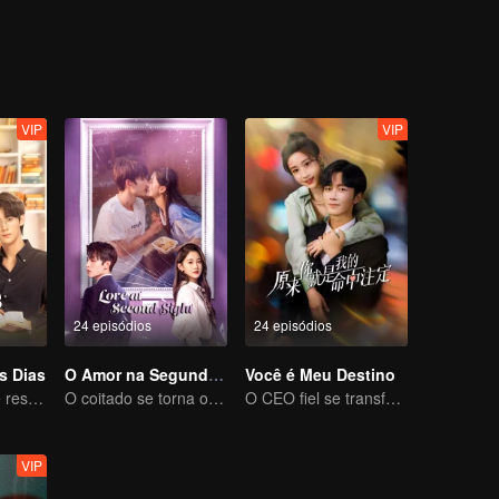
na água do lago, felizmente foi salvo por um transeunte. Xu Cheng, por
VIP
VIP
24 episódios
24 episódios
s Dias
O Amor na Segunda Visão
Você é Meu Destino
A jovem beijou e resgatou o CEO em constante mudança
O coitado se torna o CEO dominador e persegue seu primeiro amor
O CEO fiel se transforma em um guerreiro do amor puro
VIP