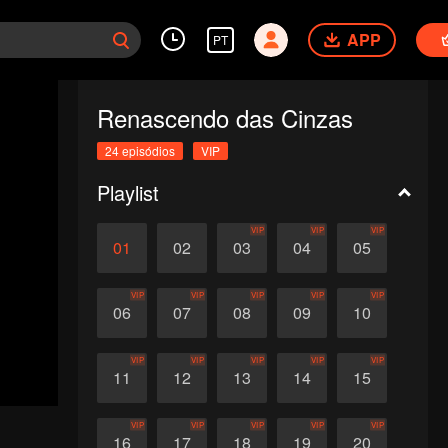
APP
PT
Renascendo das Cinzas
24 episódios
VIP
Playlist
VIP
VIP
VIP
01
02
03
04
05
VIP
VIP
VIP
VIP
VIP
06
07
08
09
10
VIP
VIP
VIP
VIP
VIP
11
12
13
14
15
VIP
VIP
VIP
VIP
VIP
16
17
18
19
20