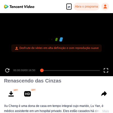
Abra o programa
pt
Desfrute de séries em alta definição e com reprodução suave
00:00:00
/
00:16:50
Renascendo das Cinzas
Xu Cheng é uma dona de casa em tempo integral cujo marido, Lu Yan, é
médico assistente em um hospital privado. Eles estão casados ​​há cinco
Mais