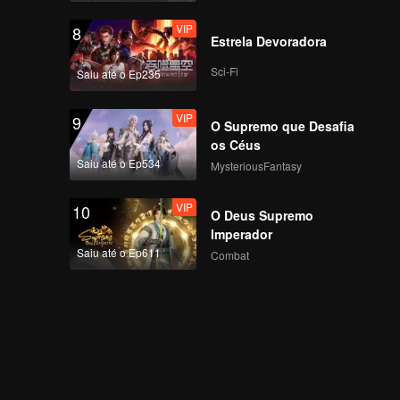
VIP
8
Estrela Devoradora
Sci-Fi
Saiu até o Ep235
VIP
9
O Supremo que Desafia
os Céus
Saiu até o Ep534
MysteriousFantasy
VIP
10
O Deus Supremo
Imperador
Saiu até o Ep611
Combat