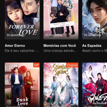
30 episódios
31 episódios
26 episódios
Amor Eterno
Memórias com Você
As Espadas
Ela é seu calcanhar de Aquiles e sua armadura
Uma criança adorável ajuda pais falsos a transformarem em realidade
VIP
Original
24 episódios
10 episódios
24 episódios