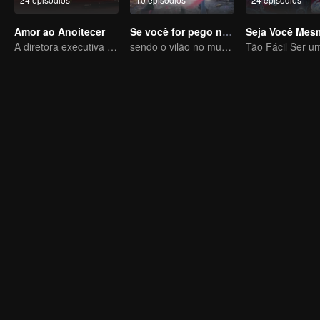
Amor ao Anoitecer
Se você for pego no livro
A diretora executiva se apaixonou pelo seu novo contrato
sendo o vilão no mundo do livro
Tão Fácil Ser u