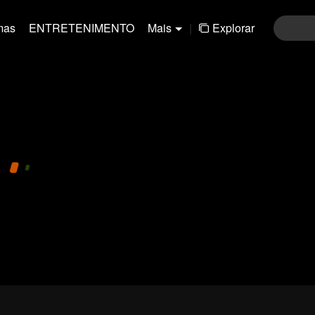
mas
ENTRETENIMENTO
Mais
|
Explorar
01-30
31-60
61-90
91-120
121-15