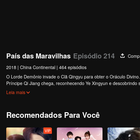
País das Maravilhas
Episódio 214
Compa
2018
|
China Continental
|
464 episódios
O Lorde Demônio invade o Clã Qingyu para obter o Oráculo Divino. 
Príncipe Qi Jiang chega, reconhecendo Ye Xingyun e descobrindo s
mulher misteriosa, An Yun, aparece e se envolve na rivalidade ent
Leia mais
Recomendados Para Você
VIP