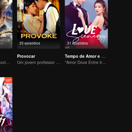
25 episódios
31 episódios
Provocar
Tempo de Amor e Alegria com Você
Assim como o Movimento Celestial é Sempre Vigoroso, um Cavalheiro Deve Se Esforçar Incessantemente
Um jovem professor astuto se apaixona por uma cantora misteriosa
"Amor Doce Entre Irmãos"
VIP