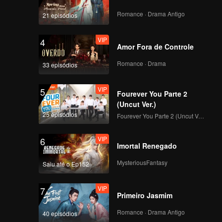
VIP
VIP
Romance · Drama Antigo
21 episódios
231
232
VIP
4
VIP
VIP
Amor Fora de Controle
233
234
Romance · Drama
33 episódios
VIP
VIP
235
236
VIP
5
Fourever You Parte 2
(Uncut Ver.)
VIP
VIP
25 episódios
237
238
Fourever You Parte 2 (Uncut Ver.)
VIP
6
VIP
VIP
Imortal Renegado
239
240
MysteriousFantasy
Saiu até o Ep152
VIP
7
Primeiro Jasmim
Romance · Drama Antigo
40 episódios