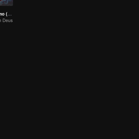
Seja Você Mesmo (Versão Tailandesa)
m Deus