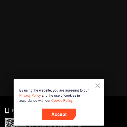
By using the website, you are agreeing to our
Privacy Policy
and the use of cookies in
accordance with our
Cookie Policy.
Phone
Accept
Ler o código QR para baixar