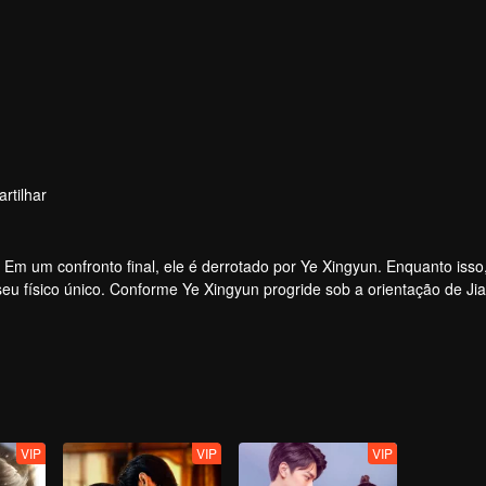
rtilhar
Em um confronto final, ele é derrotado por Ye Xingyun. Enquanto isso
eu físico único. Conforme Ye Xingyun progride sob a orientação de Ji
re o Lorde Demônio e Ye Xingyun.
VIP
VIP
VIP