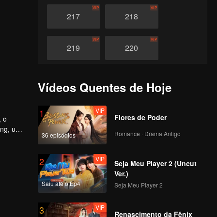
VIP
VIP
217
218
VIP
VIP
219
220
VIP
VIP
221
222
Vídeos Quentes de Hoje
VIP
VIP
223
224
VIP
1
Flores de Poder
, o
ang, uma
Romance · Drama Antigo
36 episódios
VIP
VIP
225
226
VIP
2
Seja Meu Player 2 (Uncut
VIP
VIP
227
228
Ver.)
Saiu até o Ep4
Seja Meu Player 2
VIP
VIP
229
230
VIP
3
Renascimento da Fênix