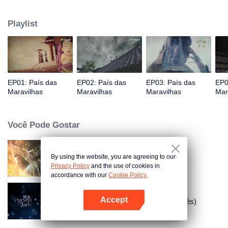
Jiang chega, reconhecendo Ye Xingyun e descobrindo seu físico único.
Conforme Ye Xingyun progride sob a orientação de Jiang, uma mulher
Playlist
misteriosa, An Yun, aparece e se envolve na rivalidade entre o Lorde
Demônio e Ye Xingyun.
EP01: País das
EP02: País das
EP03: País das
EP0
Maravilhas
Maravilhas
Maravilhas
Mar
Você Pode Gostar
By using the website, you are agreeing to our
Mundo dos Imortais
Privacy Policy
and the use of cookies in
accordance with our
Cookie Policy.
Accept
Busca por Jade (Versão em Inglês)
Abra o programa