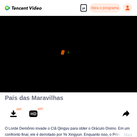
Abra o programa
pt
País das Maravilhas
O Lorde Demônio invade o Clã Qingyu para obter o Oráculo Divino. Em um
confronto final, ele é derrotado por Ye Xingyun. Enquanto isso, o Príncipe Qi
Mais