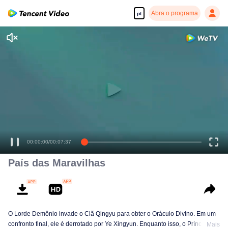
Abra o programa
pt
00:00:00
/
00:07:37
País das Maravilhas
O Lorde Demônio invade o Clã Qingyu para obter o Oráculo Divino. Em um
confronto final, ele é derrotado por Ye Xingyun. Enquanto isso, o Príncipe Qi
Mais