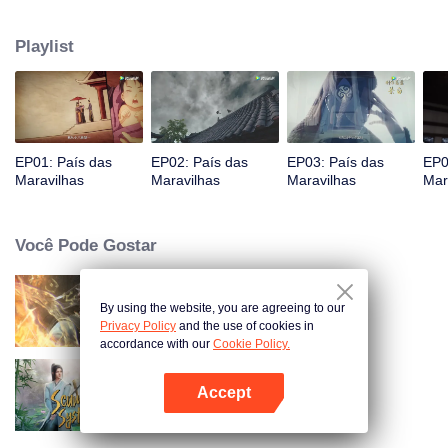
Jiang chega, reconhecendo Ye Xingyun e descobrindo seu físico único.
Conforme Ye Xingyun progride sob a orientação de Jiang, uma mulher
Playlist
misteriosa, An Yun, aparece e se envolve na rivalidade entre o Lorde
Demônio e Ye Xingyun.
EP01: País das
EP02: País das
EP03: País das
EP0
Maravilhas
Maravilhas
Maravilhas
Mar
Você Pode Gostar
By using the website, you are agreeing to our
Mundo dos Imortais
Privacy Policy
and the use of cookies in
accordance with our
Cookie Policy.
Accept
Se você for pego no livro
Abra o programa