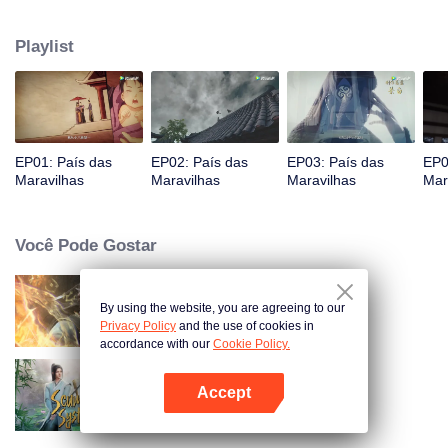
Jiang chega, reconhecendo Ye Xingyun e descobrindo seu físico único.
Conforme Ye Xingyun progride sob a orientação de Jiang, uma mulher
Playlist
misteriosa, An Yun, aparece e se envolve na rivalidade entre o Lorde
Demônio e Ye Xingyun.
EP01: País das
EP02: País das
EP03: País das
EP0
Maravilhas
Maravilhas
Maravilhas
Mar
Você Pode Gostar
By using the website, you are agreeing to our
Mundo dos Imortais
Privacy Policy
and the use of cookies in
accordance with our
Cookie Policy.
Accept
Se você for pego no livro
Abra o programa