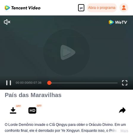
Abra o programa
pt
Desfrute de séries em alta definição e com reprodução suave
00:00:00
/
00:07:36
País das Maravilhas
O Lorde Demônio invade o Clã Qingyu para obter o Oráculo Divino. Em um
confronto final, ele é derrotado por Ye Xingyun. Enquanto isso, o Príncipe Qi
Mais