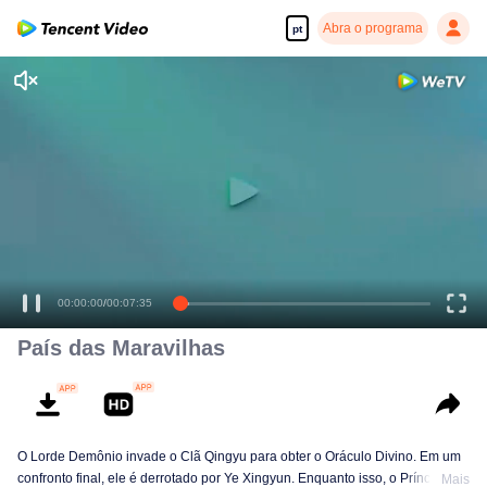
Abra o programa
pt
Desfrute de séries em alta definição e com reprodução suave
00:00:00
/
00:07:35
País das Maravilhas
O Lorde Demônio invade o Clã Qingyu para obter o Oráculo Divino. Em um
confronto final, ele é derrotado por Ye Xingyun. Enquanto isso, o Príncipe Qi
Mais