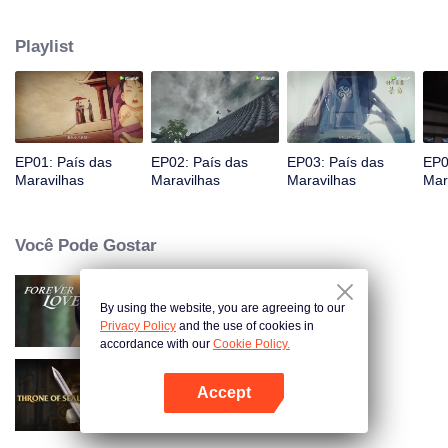
Jiang chega, reconhecendo Ye Xingyun e descobrindo seu físico único.
Conforme Ye Xingyun progride sob a orientação de Jiang, uma mulher
Playlist
misteriosa, An Yun, aparece e se envolve na rivalidade entre o Lorde
Demônio e Ye Xingyun.
EP01: País das
EP02: País das
EP03: País das
EP0
Maravilhas
Maravilhas
Maravilhas
Mar
Você Pode Gostar
By using the website, you are agreeing to our
Amor Eterno
Privacy Policy
and the use of cookies in
accordance with our
Cookie Policy.
Accept
Trono de Selos
Abra o programa