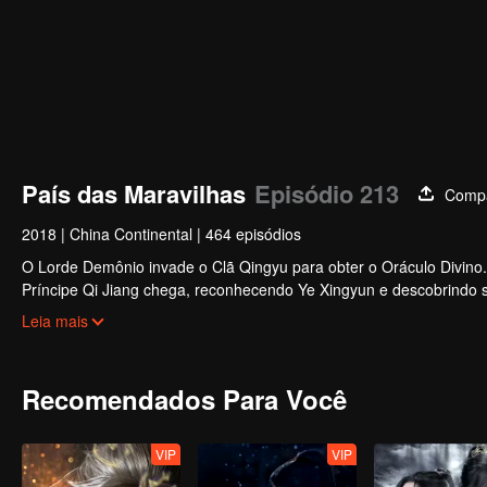
País das Maravilhas
Episódio 213
Compa
2018
|
China Continental
|
464 episódios
O Lorde Demônio invade o Clã Qingyu para obter o Oráculo Divino. 
Príncipe Qi Jiang chega, reconhecendo Ye Xingyun e descobrindo s
mulher misteriosa, An Yun, aparece e se envolve na rivalidade ent
Leia mais
Recomendados Para Você
VIP
VIP