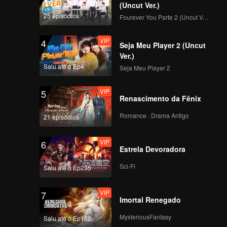
(Uncut Ver.)
VIP
VIP
25 episódios
Fourever You Parte 2 (Uncut Ver.)
231
232
VIP
4
Seja Meu Player 2 (Uncut
VIP
VIP
233
234
Ver.)
Saiu até o Ep4
Seja Meu Player 2
VIP
VIP
235
236
VIP
5
Renascimento da Fênix
VIP
VIP
Romance · Drama Antigo
21 episódios
237
238
VIP
6
VIP
VIP
Estrela Devoradora
239
240
Sci-Fi
Saiu até o Ep235
VIP
7
Imortal Renegado
MysteriousFantasy
Saiu até o Ep152