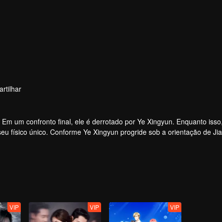
rtilhar
Em um confronto final, ele é derrotado por Ye Xingyun. Enquanto isso
eu físico único. Conforme Ye Xingyun progride sob a orientação de Ji
re o Lorde Demônio e Ye Xingyun.
VIP
VIP
VIP