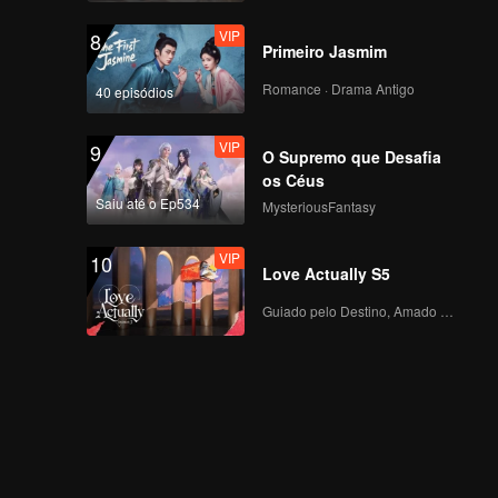
VIP
8
Primeiro Jasmim
Romance · Drama Antigo
40 episódios
VIP
9
O Supremo que Desafia
os Céus
Saiu até o Ep534
MysteriousFantasy
VIP
10
Love Actually S5
Guiado pelo Destino, Amado com o Coração