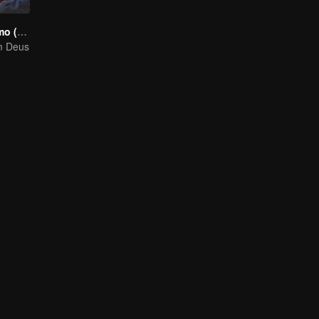
Seja Você Mesmo (Versão Tailandesa)
m Deus