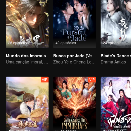
26 episódios
40 episódios
24 episódios
Mundo dos Imortais
Busca por Jade (Versão em Inglês)
Uma canção imoral, revelando sangue e lágrimas
Zhou Ye e Cheng Lei, os jovens generais que protegem o país
Drama Antigo
VIP
VIP
480 episódios
25 episódios
24 episódios