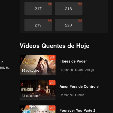
VIP
VIP
217
218
VIP
VIP
219
220
VIP
VIP
221
222
Vídeos Quentes de Hoje
VIP
VIP
223
224
VIP
1
Flores de Poder
, o
ang, uma
Romance · Drama Antigo
36 episódios
VIP
VIP
225
226
VIP
2
Amor Fora de Controle
VIP
VIP
227
228
Romance · Drama
33 episódios
VIP
VIP
229
230
VIP
3
Fourever You Parte 2