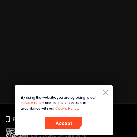
By using the website, you are agreeing to our
Privacy Policy
and the use of cookies in
accordance with our
Cookie Policy.
Phone
Accept
Ler o código QR para baixar