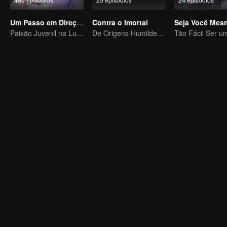
Um Passo em Direção à Liberdade
Contra o Imortal
Paixão Juvenil na Luta Mundial
De Origens Humildes a Matador de Imortais: Uma Jornada de Vingança Implacável
Tão Fácil Ser u