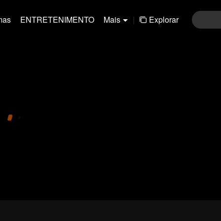
mas
ENTRETENIMENTO
Mais
|
Explorar
01-30
31-60
61-90
91-120
121-15