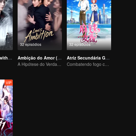
32 episódios
32 episódios
Blade's Dance with You
Ambição do Amor (Versão em Inglês)
Atriz Secundária Gostosa
A Hipótese do Verdadeiro Amor entre Zhao Lusi e Chen Weiting
Combatendo fogo com fogo. Por favor, comece sua atuação.
VIP