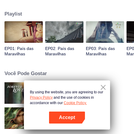
Jiang chega, reconhecendo Ye Xingyun e descobrindo seu físico único.
Conforme Ye Xingyun progride sob a orientação de Jiang, uma mulher
Playlist
misteriosa, An Yun, aparece e se envolve na rivalidade entre o Lorde
Demônio e Ye Xingyun.
EP01: País das
EP02: País das
EP03: País das
EP0
Maravilhas
Maravilhas
Maravilhas
Mar
Você Pode Gostar
By using the website, you are agreeing to our
Amor Eterno
Privacy Policy
and the use of cookies in
accordance with our
Cookie Policy.
Accept
As Espadas
Abra o programa