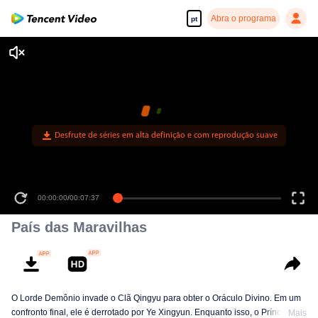
Abra o programa
pt
00:00:00
/
00:07:37
País das Maravilhas
O Lorde Demônio invade o Clã Qingyu para obter o Oráculo Divino. Em um
confronto final, ele é derrotado por Ye Xingyun. Enquanto isso, o Príncipe Qi
Mais