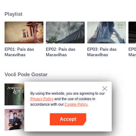
Jiang chega, reconhecendo Ye Xingyun e descobrindo seu físico único.
Conforme Ye Xingyun progride sob a orientação de Jiang, uma mulher
Playlist
misteriosa, An Yun, aparece e se envolve na rivalidade entre o Lorde
Demônio e Ye Xingyun.
EP01: País das
EP02: País das
EP03: País das
EP0
Maravilhas
Maravilhas
Maravilhas
Mar
Você Pode Gostar
By using the website, you are agreeing to our
Amor Eterno
Privacy Policy
and the use of cookies in
accordance with our
Cookie Policy.
Accept
Memórias com Você
Abra o programa