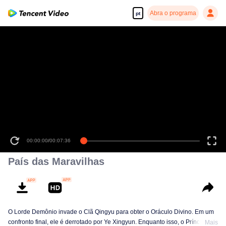
Abra o programa
pt
00:00:00
/
00:07:36
País das Maravilhas
O Lorde Demônio invade o Clã Qingyu para obter o Oráculo Divino. Em um
confronto final, ele é derrotado por Ye Xingyun. Enquanto isso, o Príncipe Qi
Mais