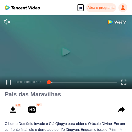
Abra o programa
pt
00:00:00
/
00:07:37
País das Maravilhas
O Lorde Demônio invade o Clã Qingyu para obter o Oráculo Divino. Em um
confronto final, ele é derrotado por Ye Xingyun. Enquanto isso, o Príncipe Qi
Mais