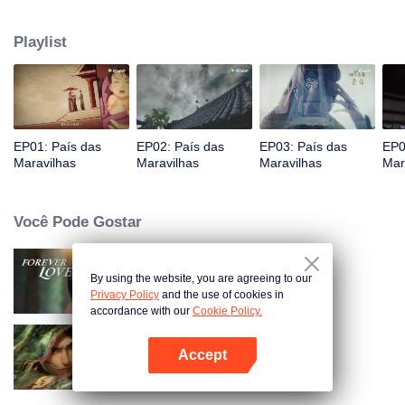
Jiang chega, reconhecendo Ye Xingyun e descobrindo seu físico único.
Conforme Ye Xingyun progride sob a orientação de Jiang, uma mulher
Playlist
misteriosa, An Yun, aparece e se envolve na rivalidade entre o Lorde
Demônio e Ye Xingyun.
EP01: País das
EP02: País das
EP03: País das
EP0
Maravilhas
Maravilhas
Maravilhas
Mar
Você Pode Gostar
By using the website, you are agreeing to our
Amor Eterno
Privacy Policy
and the use of cookies in
accordance with our
Cookie Policy.
Accept
As Espadas
Abra o programa