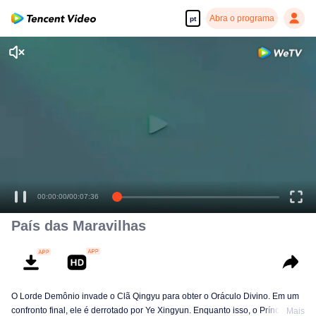
Abra o programa
pt
00:00:00
/
00:07:36
País das Maravilhas
O Lorde Demônio invade o Clã Qingyu para obter o Oráculo Divino. Em um
confronto final, ele é derrotado por Ye Xingyun. Enquanto isso, o Príncipe Qi
Mais