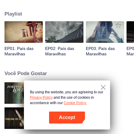
Jiang chega, reconhecendo Ye Xingyun e descobrindo seu físico único.
Conforme Ye Xingyun progride sob a orientação de Jiang, uma mulher
Playlist
misteriosa, An Yun, aparece e se envolve na rivalidade entre o Lorde
Demônio e Ye Xingyun.
EP01: País das
EP02: País das
EP03: País das
EP0
Maravilhas
Maravilhas
Maravilhas
Mar
Você Pode Gostar
By using the website, you are agreeing to our
Amor Eterno
Privacy Policy
and the use of cookies in
accordance with our
Cookie Policy.
Accept
Trono de Selos
Abra o programa