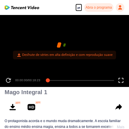
Abra o programa
pt
Desfrute de séries em alta definição e com reprodução suave
00:00:00
/
00:18:23
Mago Integral 1
O protagonista acorda e o mundo muda dramaticamente. A escola familiar
do ensino médio ensina magia, ensina a todos a se tornarem excelentes
Mais