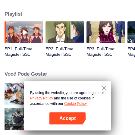
magos. O mundo que acredita na ciência passa a crer na magia. Mas ainda
existem os professores que não o respeitam, e os alunos com olhares
Playlist
estranhos, um pai que batalha no nível mais baixo da sociedade, uma irmã
de beleza pura mas que não pode andar e não é do mesmo sangue...
EP1: Full-Time
EP2: Full-Time
EP3: Full-Time
EP4
Magister SS1
Magister SS1
Magister SS1
Mag
Você Pode Gostar
By using the website, you are agreeing to our
O Avatar do Rei
Privacy Policy
and the use of cookies in
accordance with our
Cookie Policy.
Accept
Mago Integral 2
Abra o programa