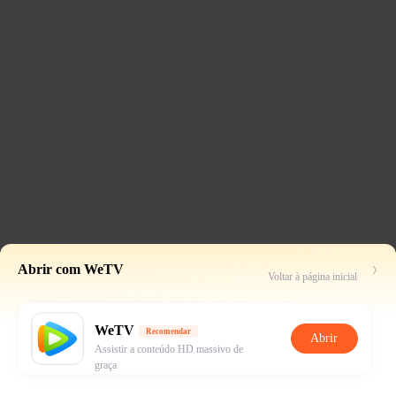
Abrir com WeTV
Voltar à página inicial
WeTV
Recomendar
Abrir
Assistir a conteúdo HD massivo de
graça