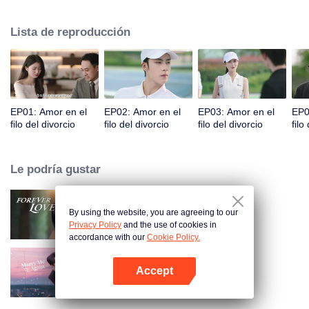
citas, pero nunca se encontraron. Accidentalmente, tuvieron una aventura
de una noche. Cuando se volvieron a encontrar, se malinterpretaron aún
Lista de reproducción
más debido a expresiones emocionales equivocadas. Fu Yancheng
realmente se arrepintió cuando se enteró de que Sheng Mian era Penny y
estaba embarazada. Hizo todo lo posible para recuperarla. Finalmente
aclararon todo, se enamoraron y decidieron pasar el resto de sus vidas
juntos.
EP01: Amor en el
EP02: Amor en el
EP03: Amor en el
EP0
filo del divorcio
filo del divorcio
filo del divorcio
filo
Le podría gustar
By using the website, you are agreeing to our
Amor Eterno
Privacy Policy
and the use of cookies in
accordance with our
Cookie Policy.
Accept
Cásate Conmigo Otra Vez
Abrir App