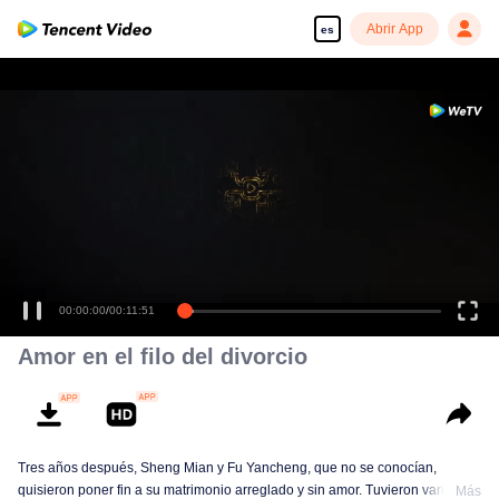
Abrir App
es
00:00:00
/
00:11:51
Amor en el filo del divorcio
Tres años después, Sheng Mian y Fu Yancheng, que no se conocían,
quisieron poner fin a su matrimonio arreglado y sin amor. Tuvieron varias
Más