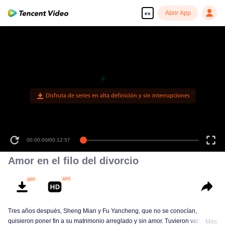
Abrir App
es
Disfruta de series en alta definición y sin interrupciones
00:00:00
/
00:12:57
Amor en el filo del divorcio
Tres años después, Sheng Mian y Fu Yancheng, que no se conocían,
quisieron poner fin a su matrimonio arreglado y sin amor. Tuvieron varias
Más