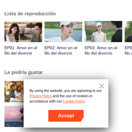
citas, pero nunca se encontraron. Accidentalmente, tuvieron una aventura
de una noche. Cuando se volvieron a encontrar, se malinterpretaron aún
Lista de reproducción
más debido a expresiones emocionales equivocadas. Fu Yancheng
realmente se arrepintió cuando se enteró de que Sheng Mian era Penny y
estaba embarazada. Hizo todo lo posible para recuperarla. Finalmente
aclararon todo, se enamoraron y decidieron pasar el resto de sus vidas
juntos.
EP01: Amor en el
EP02: Amor en el
EP03: Amor en el
EP0
filo del divorcio
filo del divorcio
filo del divorcio
filo
Le podría gustar
By using the website, you are agreeing to our
Amor como un contrato
Privacy Policy
and the use of cookies in
accordance with our
Cookie Policy.
Accept
Cásate Conmigo Otra Vez
Abrir App