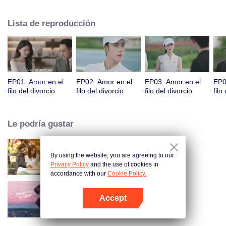
citas, pero nunca se encontraron. Accidentalmente, tuvieron una aventura
de una noche. Cuando se volvieron a encontrar, se malinterpretaron aún
Lista de reproducción
más debido a expresiones emocionales equivocadas. Fu Yancheng
realmente se arrepintió cuando se enteró de que Sheng Mian era Penny y
estaba embarazada. Hizo todo lo posible para recuperarla. Finalmente
aclararon todo, se enamoraron y decidieron pasar el resto de sus vidas
juntos.
EP01: Amor en el
EP02: Amor en el
EP03: Amor en el
EP0
filo del divorcio
filo del divorcio
filo del divorcio
filo
Le podría gustar
By using the website, you are agreeing to our
Amor como un contrato
Privacy Policy
and the use of cookies in
accordance with our
Cookie Policy.
Accept
Cásate Conmigo Otra Vez
Abrir App