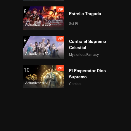
VIP
8
Estrella Tragada
Sci-Fi
Actualizar a 235
VIP
9
Contra el Supremo
Celestial
Actualizar a 534
MysteriousFantasy
VIP
10
El Emperador Dios
Supremo
Actualizar a 611
Combat