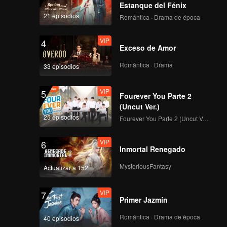
vidas
Estanque del Fénix
21 episodios
Romántica · Drama de época
VIP
4
Exceso de Amor
Romántica · Drama
33 episodios
VIP
5
Fourever You Parte 2
(Uncut Ver.)
25 episodios
Fourever You Parte 2 (Uncut Ver.)
VIP
6
Inmortal Renegado
MysteriousFantasy
Actualizar a 152
VIP
7
Primer Jazmín
Romántica · Drama de época
40 episodios