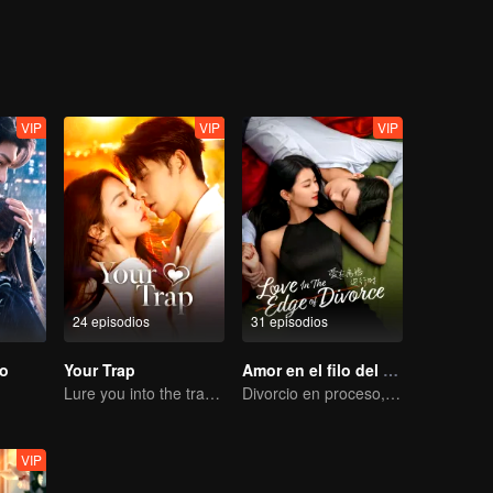
nte aclararon todo, se enamoraron y decidieron pasar el resto de sus 
VIP
VIP
VIP
24 episodios
31 episodios
ro
Your Trap
Amor en el filo del divorcio
Lure you into the trap with love as bait
Divorcio en proceso, el corazón se conmueve en el momento justo
VIP