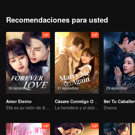
estaba embarazada. Hizo todo lo posible para recuperarla. Finalme
juntos.
Recomendaciones para usted
VIP
VIP
30 episodios
31 episodios
29 episodios
Amor Eterno
Cásate Conmigo Otra Vez
Ser Tu Caballe
Ella es su talón de Aquiles y su armadura.
La heredera y el doble de su difunto marido
Drama
VIP
VIP