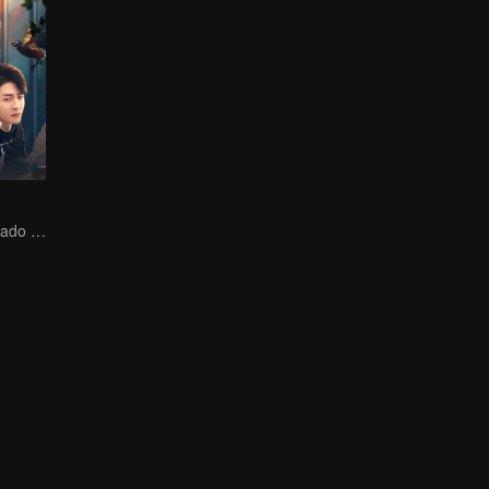
¡El amor destrozado de Dai Gaozheng restaurado!