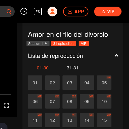
APP
VIP
ES
Amor en el filo del divorcio
Season 1
31 episodios
VIP
Lista de reproducción
01-30
31-31
VIP
01
02
03
04
05
VIP
VIP
VIP
VIP
VIP
06
07
08
09
10
VIP
VIP
VIP
VIP
VIP
11
12
13
14
15