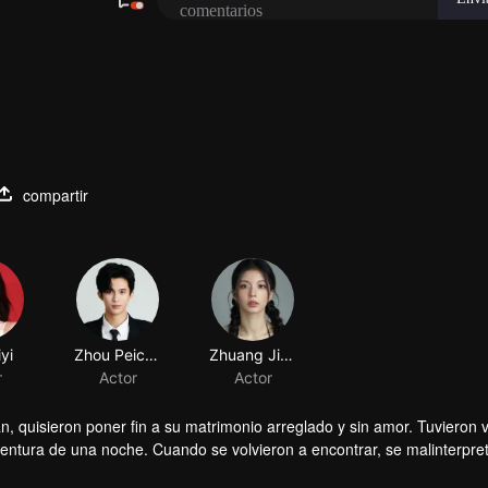
compartir
yi
Zhou Peichen
r
Actor
quisieron poner fin a su matrimonio arreglado y sin amor. Tuvieron v
ventura de una noche. Cuando se volvieron a encontrar, se malinterpre
eng realmente se arrepintió cuando se enteró de que Sheng Mian era