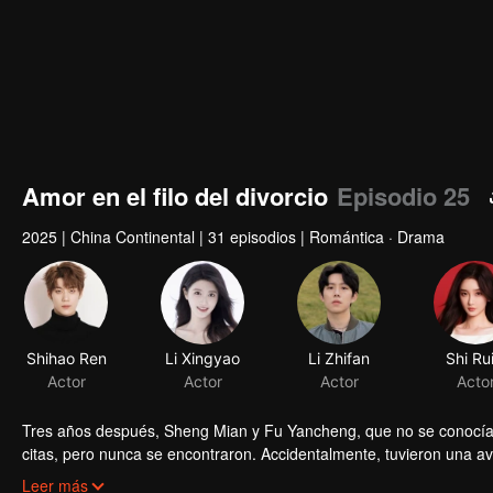
Amor en el filo del divorcio
Episodio 25
2025
|
China Continental
|
31 episodios
|
Romántica · Drama
Shihao Ren
Li Xingyao
Li Zhifan
Shi Rui
Actor
Actor
Actor
Acto
Tres años después, Sheng Mian y Fu Yancheng, que no se conocían, 
citas, pero nunca se encontraron. Accidentalmente, tuvieron una a
aún más debido a expresiones emocionales equivocadas. Fu Yanch
Leer más