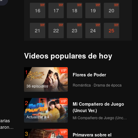
VIP
VIP
VIP
VIP
VIP
16
17
18
19
20
VIP
VIP
VIP
VIP
VIP
21
22
23
24
25
VIP
VIP
VIP
VIP
VIP
26
27
28
29
30
Videos populares de hoy
VIP
1
Flores de Poder
Romántica · Drama de época
36 episodios
VIP
2
Mi Compañero de Juego
(Uncut Ver.)
Actualizar a 4
Mi Compañero de Juego (Uncut Ver.)
arias
taron
VIP
3
 Penny y
Primavera sobre el