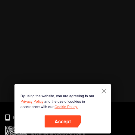
By using the website, you are agreeing to our
Privacy Policy
and the use of cookies in
accordance with our
Cookie Policy.
Phone
Accept
¡Escanee el código QR para