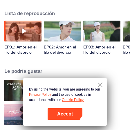
citas, pero nunca se encontraron. Accidentalmente, tuvieron una aventura
de una noche. Cuando se volvieron a encontrar, se malinterpretaron aún
Lista de reproducción
más debido a expresiones emocionales equivocadas. Fu Yancheng
realmente se arrepintió cuando se enteró de que Sheng Mian era Penny y
estaba embarazada. Hizo todo lo posible para recuperarla. Finalmente
aclararon todo, se enamoraron y decidieron pasar el resto de sus vidas
juntos.
EP01: Amor en el
EP02: Amor en el
EP03: Amor en el
EP0
filo del divorcio
filo del divorcio
filo del divorcio
filo
Le podría gustar
By using the website, you are agreeing to our
Amor Eterno
Privacy Policy
and the use of cookies in
accordance with our
Cookie Policy.
Accept
Cásate Conmigo Otra Vez
Abrir App