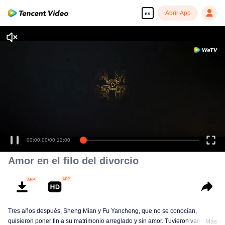
Abrir App
es
00:00:00
/
00:12:00
Amor en el filo del divorcio
Tres años después, Sheng Mian y Fu Yancheng, que no se conocían,
quisieron poner fin a su matrimonio arreglado y sin amor. Tuvieron varias
Más