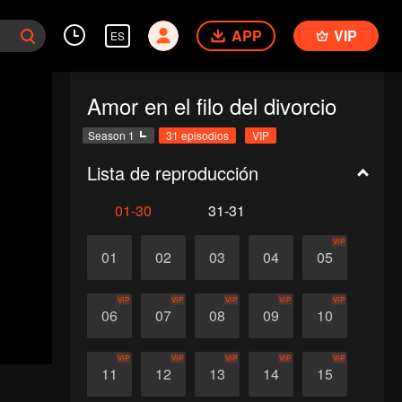
APP
VIP
ES
Amor en el filo del divorcio
Season 1
31 episodios
VIP
Lista de reproducción
01-30
31-31
VIP
01
02
03
04
05
VIP
VIP
VIP
VIP
VIP
06
07
08
09
10
VIP
VIP
VIP
VIP
VIP
11
12
13
14
15