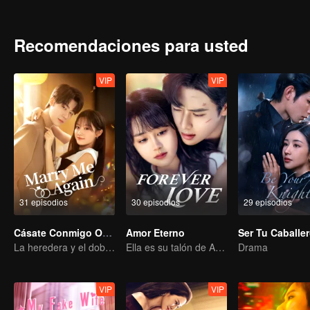
estaba embarazada. Hizo todo lo posible para recuperarla. Finalme
juntos.
Recomendaciones para usted
VIP
VIP
31 episodios
30 episodios
29 episodios
Cásate Conmigo Otra Vez
Amor Eterno
Ser Tu Caballe
La heredera y el doble de su difunto marido
Ella es su talón de Aquiles y su armadura.
Drama
VIP
VIP