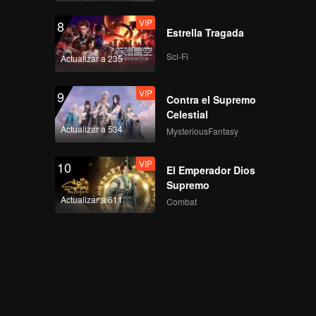
VIP
8
Estrella Tragada
Sci-Fi
Actualizar a 235
VIP
9
Contra el Supremo
Celestial
Actualizar a 534
MysteriousFantasy
VIP
10
El Emperador Dios
Supremo
Actualizar a 611
Combat