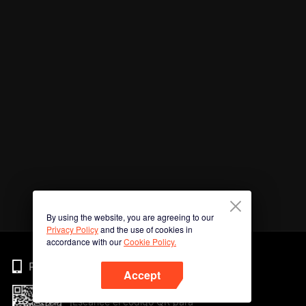
By using the website, you are agreeing to our
Privacy Policy
and the use of cookies in
accordance with our
Cookie Policy.
Phone
Accept
¡Escanee el código QR para