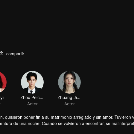
compartir
yi
Zhou Peichen
Zhuang Jinghan
r
Actor
Actor
quisieron poner fin a su matrimonio arreglado y sin amor. Tuvieron v
ventura de una noche. Cuando se volvieron a encontrar, se malinterpre
eng realmente se arrepintió cuando se enteró de que Sheng Mian era