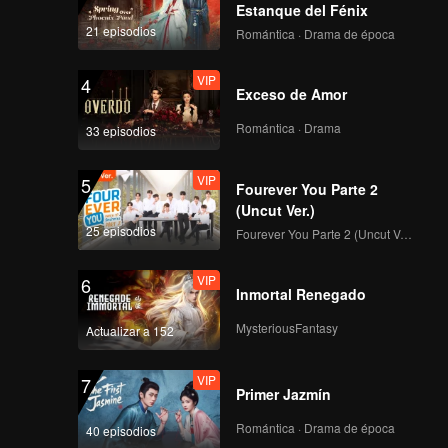
vidas
Estanque del Fénix
21 episodios
Romántica · Drama de época
VIP
4
Exceso de Amor
Romántica · Drama
33 episodios
VIP
5
Fourever You Parte 2
(Uncut Ver.)
25 episodios
Fourever You Parte 2 (Uncut Ver.)
VIP
6
Inmortal Renegado
MysteriousFantasy
Actualizar a 152
VIP
7
Primer Jazmín
Romántica · Drama de época
40 episodios