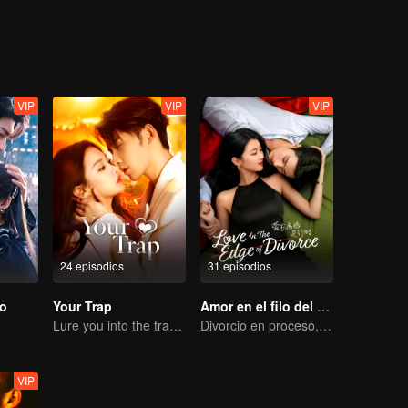
nte aclararon todo, se enamoraron y decidieron pasar el resto de sus 
VIP
VIP
VIP
24 episodios
31 episodios
ro
Your Trap
Amor en el filo del divorcio
Lure you into the trap with love as bait
Divorcio en proceso, el corazón se conmueve en el momento justo
VIP