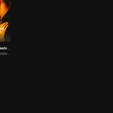
Pasiones de la selva tropical
Redención bidireccional para la chica rica fugitiva y el asesino rudo