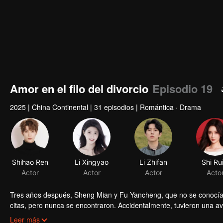
Amor en el filo del divorcio
Episodio 19
2025
|
China Continental
|
31 episodios
|
Romántica · Drama
Shihao Ren
Li Xingyao
Li Zhifan
Shi Rui
Actor
Actor
Actor
Acto
Tres años después, Sheng Mian y Fu Yancheng, que no se conocían, 
citas, pero nunca se encontraron. Accidentalmente, tuvieron una a
aún más debido a expresiones emocionales equivocadas. Fu Yanch
Leer más