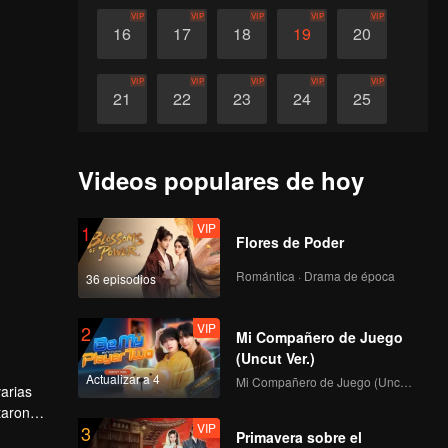
VIP
VIP
VIP
VIP
VIP
16
17
18
19
20
VIP
VIP
VIP
VIP
VIP
21
22
23
24
25
VIP
VIP
VIP
VIP
VIP
26
27
28
29
30
Videos populares de hoy
VIP
1
Flores de Poder
Romántica · Drama de época
36 episodios
VIP
2
Mi Compañero de Juego
(Uncut Ver.)
Actualizar a 4
Mi Compañero de Juego (Uncut Ver.)
arias
taron
VIP
3
 Penny y
Primavera sobre el