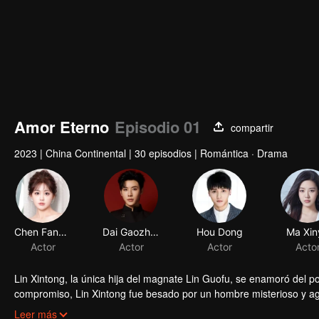
Amor Eterno
Episodio 01
compartir
2023
|
China Continental
|
30 episodios
|
Romántica · Drama
Chen Fangtong
Dai Gaozheng
Hou Dong
Ma Xin
Actor
Actor
Actor
Acto
Lin Xintong, la única hija del magnate Lin Guofu, se enamoró del p
compromiso, Lin Xintong fue besado por un hombre misterioso y agr
otro puñetazo en el estómago. ¡Su padre había muerto trágicament
Lin Xintong descubrió gradualmente la relación clandestina entre 
Leer más