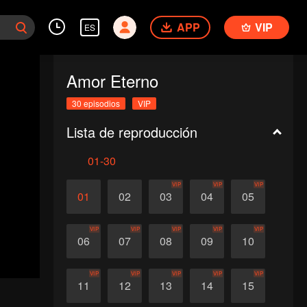
APP
VIP
ES
Amor Eterno
30 episodios
VIP
Lista de reproducción
01-30
VIP
VIP
VIP
01
02
03
04
05
VIP
VIP
VIP
VIP
VIP
06
07
08
09
10
VIP
VIP
VIP
VIP
VIP
11
12
13
14
15