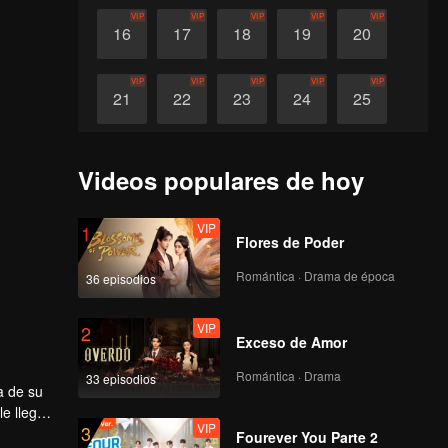
VIP
VIP
VIP
VIP
VIP
16
17
18
19
20
VIP
VIP
VIP
VIP
VIP
21
22
23
24
25
VIP
VIP
VIP
VIP
VIP
26
27
28
29
30
Videos populares de hoy
VIP
1
Flores de Poder
Romántica · Drama de época
36 episodios
VIP
2
Exceso de Amor
Romántica · Drama
33 episodios
a de su
e llegó
VIP
3
 Xintong
quivocada
Fourever You Parte 2