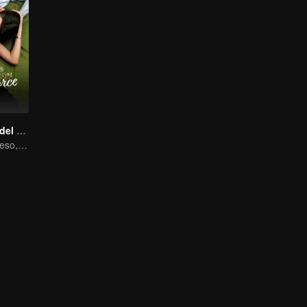
Amor en el filo del divorcio
Divorcio en proceso, el corazón se conmueve en el momento justo