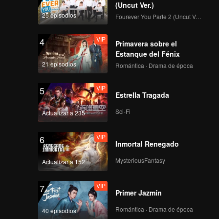
in, lo
mó a Qin
(Uncut Ver.)
25 episodios
Fourever You Parte 2 (Uncut Ver.)
VIP
4
Primavera sobre el
Estanque del Fénix
21 episodios
Romántica · Drama de época
VIP
5
Estrella Tragada
Sci-Fi
Actualizar a 235
VIP
6
Inmortal Renegado
MysteriousFantasy
Actualizar a 152
VIP
7
Primer Jazmín
Romántica · Drama de época
40 episodios