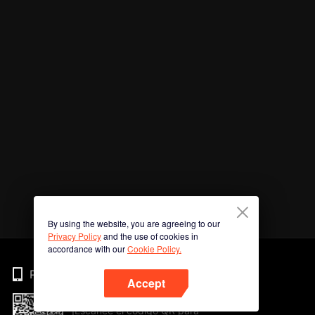
By using the website, you are agreeing to our
Privacy Policy
and the use of cookies in
accordance with our
Cookie Policy.
Phone
Accept
¡Escanee el código QR para