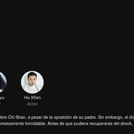
yu
Hu Xifan
r
Actor
obre Chi Shan, a pesar de la oposición de su padre. Sin embargo, el dí
esivamente formidable. Antes de que pudiera recuperarse del shock, l
e en un accidente! Qin Moyao, acusado de ser el asesino, buscó a Lin
su prometido Chi Shan y Xia Yuwei y, al mismo tiempo, tuvo una idea e