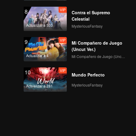
VIP
8
Contra el Supremo
Celestial
Actualizar a 533
MysteriousFantasy
VIP
9
Mi Compañero de Juego
(Uncut Ver.)
Actualizar a 4
Mi Compañero de Juego (Uncut Ver.)
VIP
10
Mundo Perfecto
MysteriousFantasy
Actualizar a 281