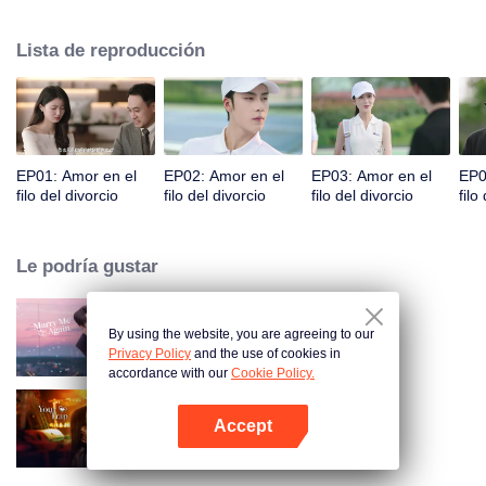
citas, pero nunca se encontraron. Accidentalmente, tuvieron una aventura
de una noche. Cuando se volvieron a encontrar, se malinterpretaron aún
Lista de reproducción
más debido a expresiones emocionales equivocadas. Fu Yancheng
realmente se arrepintió cuando se enteró de que Sheng Mian era Penny y
estaba embarazada. Hizo todo lo posible para recuperarla. Finalmente
aclararon todo, se enamoraron y decidieron pasar el resto de sus vidas
juntos.
EP01: Amor en el
EP02: Amor en el
EP03: Amor en el
EP0
filo del divorcio
filo del divorcio
filo del divorcio
filo
Le podría gustar
By using the website, you are agreeing to our
Cásate Conmigo Otra Vez
Privacy Policy
and the use of cookies in
accordance with our
Cookie Policy.
Accept
Your Trap
Abrir App