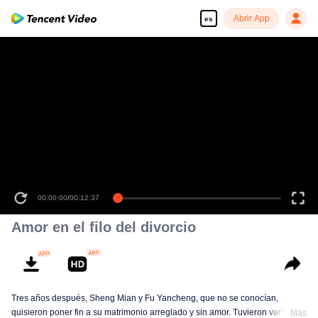
Abrir App
es
00:00:00
/
00:12:37
Amor en el filo del divorcio
Tres años después, Sheng Mian y Fu Yancheng, que no se conocían,
quisieron poner fin a su matrimonio arreglado y sin amor. Tuvieron varias
Más