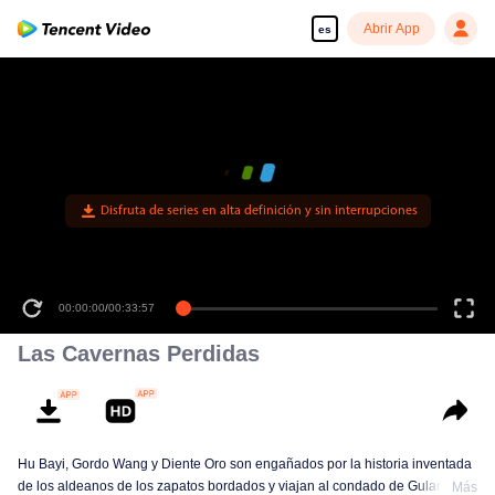
Abrir App
es
Disfruta de series en alta definición y sin interrupciones
00:00:00
/
00:33:57
Las Cavernas Perdidas
Hu Bayi, Gordo Wang y Diente Oro son engañados por la historia inventada
de los aldeanos de los zapatos bordados y viajan al condado de Gulan en
Más