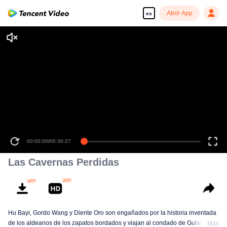
Abrir App
es
00:00:00
/
00:36:27
Las Cavernas Perdidas
Hu Bayi, Gordo Wang y Diente Oro son engañados por la historia inventada
de los aldeanos de los zapatos bordados y viajan al condado de Gulan en
Más