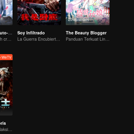
20 episodios
El sistema de auto-salvación del villano escoria
Soy Infiltrado
The Beauty Blogger
An ordinary youth crossing as a villain into the book and abusing the hero!
La Guerra Encubierta de Collin Chou
Panduan Terkuat Lintas Dimensi
o WeTV
ris
Petualangan Galaksi, Pertempuran Berdarah di Puing-Puing!