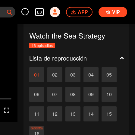
APP
VIP
ES
Watch the Sea Strategy
16 episodios
Lista de reproducción
01
02
03
04
05
06
07
08
09
10
11
12
13
14
15
Completos
16