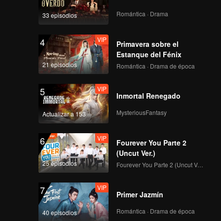
Romántica · Drama
33 episodios
VIP
4
Primavera sobre el
Estanque del Fénix
21 episodios
Romántica · Drama de época
VIP
5
Inmortal Renegado
MysteriousFantasy
Actualizar a 153
VIP
6
Fourever You Parte 2
(Uncut Ver.)
25 episodios
Fourever You Parte 2 (Uncut Ver.)
VIP
7
Primer Jazmín
Romántica · Drama de época
40 episodios