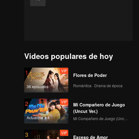
Videos populares de hoy
VIP
1
Flores de Poder
Romántica · Drama de época
36 episodios
VIP
2
Mi Compañero de Juego
(Uncut Ver.)
Actualizar a 4
Mi Compañero de Juego (Uncut Ver.)
VIP
3
Exceso de Amor