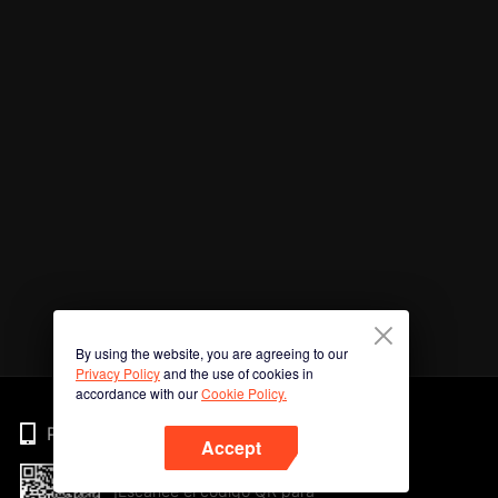
By using the website, you are agreeing to our
Privacy Policy
and the use of cookies in
accordance with our
Cookie Policy.
Phone
Accept
¡Escanee el código QR para