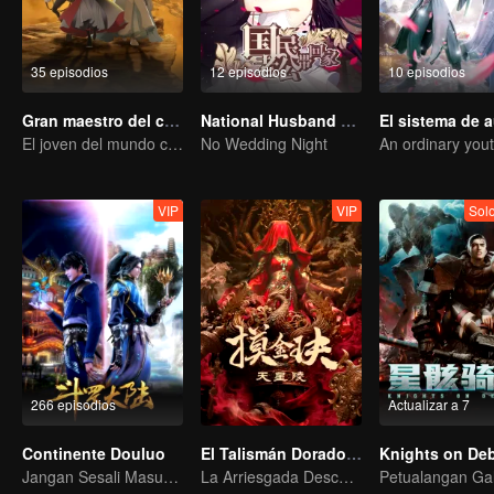
35 episodios
12 episodios
10 episodios
Gran maestro del cultivo demoníaco
National Husband Bring Home SS1
El joven del mundo celestial erradica males por el pueblo
No Wedding Night
VIP
VIP
Sol
266 episodios
Actualizar a 7
Continente Douluo
El Talismán Dorado: La Tumba Estelar
Knights on Deb
Jangan Sesali Masuk Gerbang Tang di Kehidupan Ini
La Arriesgada Descodificación de Hu Bayi