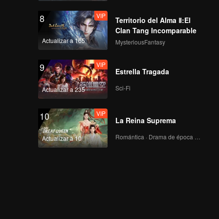
VIP
8
Territorio del Alma Ⅱ:El
Clan Tang Incomparable
Actualizar a 165
MysteriousFantasy
VIP
9
Estrella Tragada
Sci-Fi
Actualizar a 235
VIP
10
La Reina Suprema
Romántica · Drama de época · Fantasía
Actualizar a 10