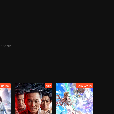
mpartir
Original
VIP
Solo WeTV