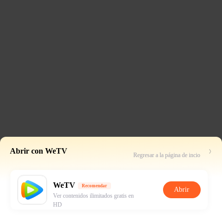
Abrir con WeTV
Regresar a la página de incio
WeTV
Recomendar
Abrir
Ver contenidos ilimitados gratis en
HD