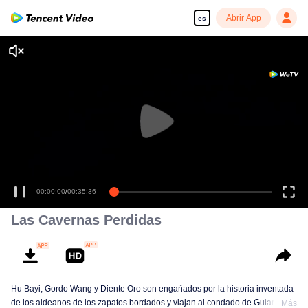
Abrir App
es
00:00:00
/
00:35:36
Las Cavernas Perdidas
Hu Bayi, Gordo Wang y Diente Oro son engañados por la historia inventada
de los aldeanos de los zapatos bordados y viajan al condado de Gulan en
Más