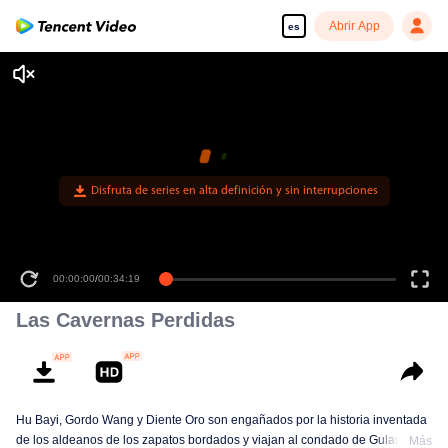
Abrir App
es
Disfruta de series en alta definición y sin interrupciones
00:00:00
/
00:34:19
Las Cavernas Perdidas
Hu Bayi, Gordo Wang y Diente Oro son engañados por la historia inventada
de los aldeanos de los zapatos bordados y viajan al condado de Gulan en
Más