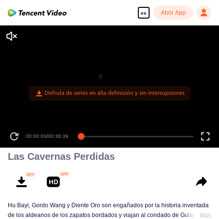
Abrir App
es
Disfruta de series en alta definición y sin interrupciones
00:00:00
/
00:36:39
Las Cavernas Perdidas
Hu Bayi, Gordo Wang y Diente Oro son engañados por la historia inventada
de los aldeanos de los zapatos bordados y viajan al condado de Gulan en
Más