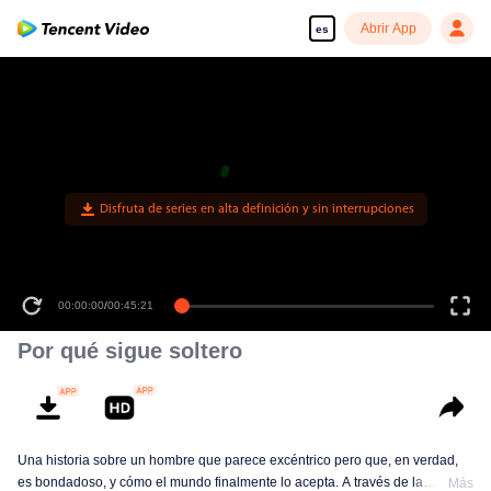
Abrir App
es
Disfruta de series en alta definición y sin interrupciones
00:00:00
/
00:45:21
Por qué sigue soltero
Una historia sobre un hombre que parece excéntrico pero que, en verdad,
es bondadoso, y cómo el mundo finalmente lo acepta. A través de la
Más