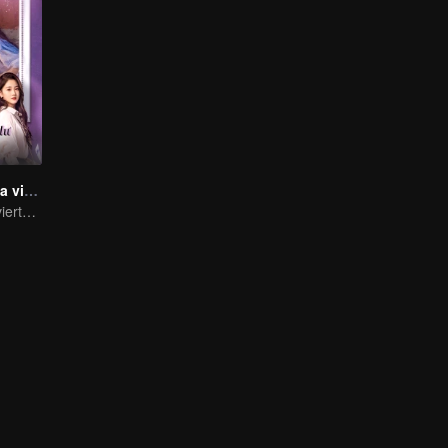
Amor a segunda vista
El pobre se convierte en el CEO dominante y persigue a su primer amor.