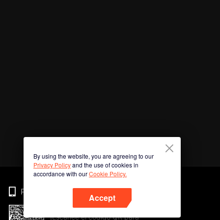
By using the website, you are agreeing to our
Privacy Policy
and the use of cookies in
accordance with our
Cookie Policy.
Phone
Accept
¡Escanee el código QR para