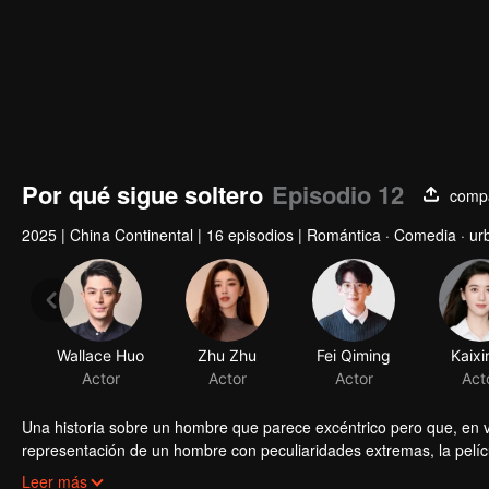
Por qué sigue soltero
Episodio 12
compa
2025
|
China Continental
|
16 episodios
|
Romántica · Comedia · ur
Wallace Huo
Zhu Zhu
Fei Qiming
Kaixi
Actor
Actor
Actor
Act
Una historia sobre un hombre que parece excéntrico pero que, en 
representación de un hombre con peculiaridades extremas, la pelíc
a la reflexión sobre la naturaleza humana y nuestra relación con e
Es un hombre que ama la vida pero, en sus cuarenta años, se decl
Leer más