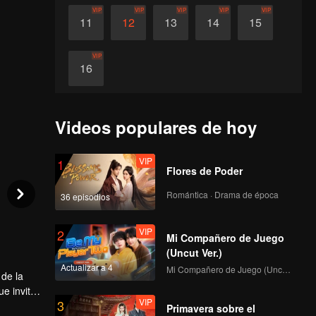
VIP
VIP
VIP
VIP
VIP
11
12
13
14
15
VIP
16
Videos populares de hoy
VIP
1
Flores de Poder
Romántica · Drama de época
36 episodios
VIP
2
Mi Compañero de Juego
(Uncut Ver.)
Actualizar a 4
Mi Compañero de Juego (Uncut Ver.)
 de la
e invita
VIP
3
iradoras,
Primavera sobre el