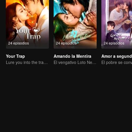
24 episodios
24 episodios
24 episodios
Your Trap
Amando la Mentira
Lure you into the trap with love as bait
El vengativo Loto Negro se enamora del joven maestro pícaro