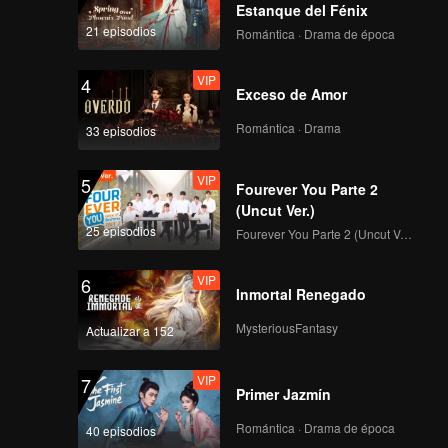
e se
Estanque del Fénix
que
21 episodios
Romántica · Drama de época
VIP
4
Exceso de Amor
Romántica · Drama
33 episodios
VIP
5
Fourever You Parte 2
(Uncut Ver.)
25 episodios
Fourever You Parte 2 (Uncut Ver.)
VIP
6
Inmortal Renegado
MysteriousFantasy
Actualizar a 152
VIP
7
Primer Jazmín
Romántica · Drama de época
40 episodios