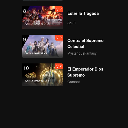
VIP
8
Estrella Tragada
Sci-Fi
Actualizar a 235
VIP
9
Contra el Supremo
Celestial
Actualizar a 534
MysteriousFantasy
VIP
10
El Emperador Dios
Supremo
Actualizar a 611
Combat