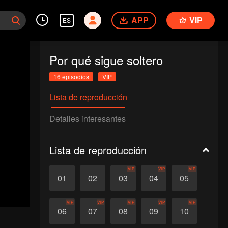
APP
VIP
ES
Por qué sigue soltero
16 episodios
VIP
Lista de reproducción
Detalles interesantes
Lista de reproducción
VIP
VIP
VIP
01
02
03
04
05
VIP
VIP
VIP
VIP
VIP
06
07
08
09
10