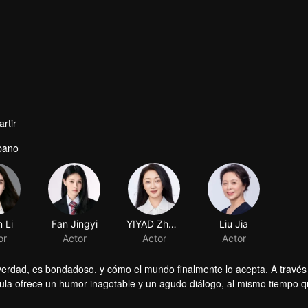
rtir
bano
n Li
Fan Jingyi
YIYAD Zhang
Liu Jia
or
Actor
Actor
Actor
verdad, es bondadoso, y cómo el mundo finalmente lo acepta. A través
ula ofrece un humor inagotable y un agudo diálogo, al mismo tiempo qu
l mundo.
ara "no maridable". ¿Es él el adorado ídolo masculino rodeado de adm