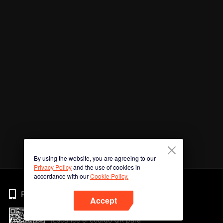
By using the website, you are agreeing to our
Privacy Policy
and the use of cookies in
accordance with our
Cookie Policy.
Phone
Accept
¡Escanee el código QR para