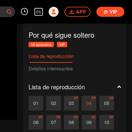
APP
VIP
ES
Por qué sigue soltero
16 episodios
VIP
Lista de reproducción
Detalles interesantes
Lista de reproducción
VIP
VIP
VIP
01
02
03
04
05
VIP
VIP
VIP
VIP
VIP
06
07
08
09
10