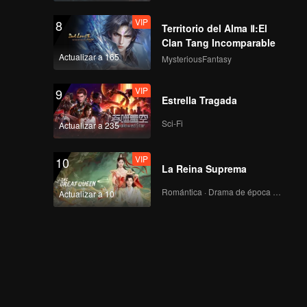
VIP
8
Territorio del Alma Ⅱ:El
Clan Tang Incomparable
Actualizar a 165
MysteriousFantasy
VIP
9
Estrella Tragada
Sci-Fi
Actualizar a 235
VIP
10
La Reina Suprema
Romántica · Drama de época · Fantasía
Actualizar a 10