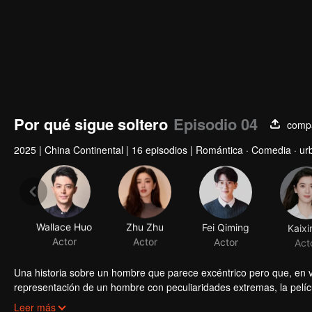
Por qué sigue soltero
Episodio 04
compa
2025
|
China Continental
|
16 episodios
|
Romántica · Comedia · ur
Wallace Huo
Zhu Zhu
Fei Qiming
Kaixi
Actor
Actor
Actor
Act
Una historia sobre un hombre que parece excéntrico pero que, en 
representación de un hombre con peculiaridades extremas, la pelíc
a la reflexión sobre la naturaleza humana y nuestra relación con e
Es un hombre que ama la vida pero, en sus cuarenta años, se decl
Leer más