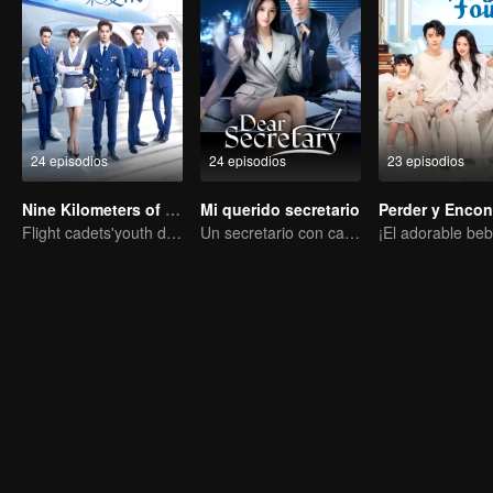
24 episodios
24 episodios
23 episodios
Nine Kilometers of Love
Mi querido secretario
Perder y Encon
Flight cadets'youth dream-driven journey
Un secretario con cara fría atrae a su bella jefa