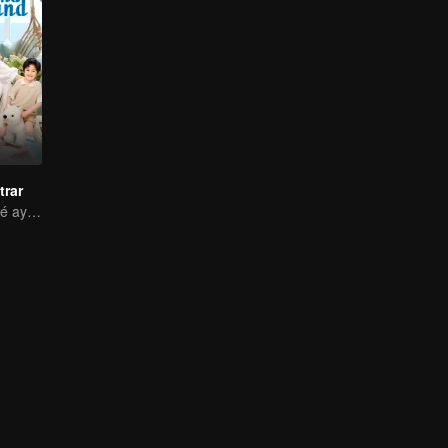
trar
¡El adorable bebé ayuda, papá al tanto!