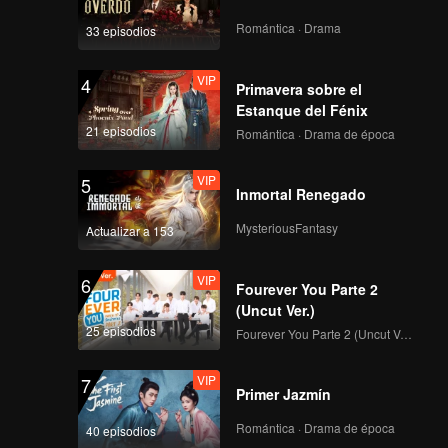
e se
que
Romántica · Drama
33 episodios
VIP
4
Primavera sobre el
Estanque del Fénix
21 episodios
Romántica · Drama de época
VIP
5
Inmortal Renegado
MysteriousFantasy
Actualizar a 153
VIP
6
Fourever You Parte 2
(Uncut Ver.)
25 episodios
Fourever You Parte 2 (Uncut Ver.)
VIP
7
Primer Jazmín
Romántica · Drama de época
40 episodios