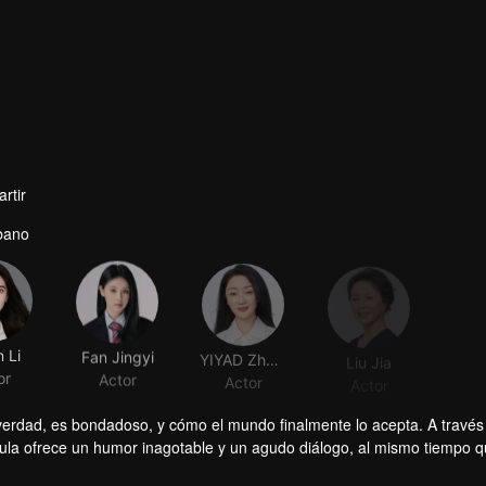
rtir
bano
n Li
Fan Jingyi
YIYAD Zhang
Liu Jia
or
Actor
Actor
Actor
verdad, es bondadoso, y cómo el mundo finalmente lo acepta. A través
ula ofrece un humor inagotable y un agudo diálogo, al mismo tiempo qu
l mundo.
ara "no maridable". ¿Es él el adorado ídolo masculino rodeado de adm