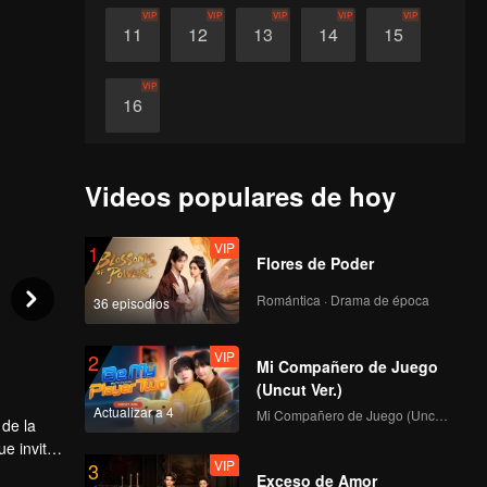
VIP
VIP
VIP
VIP
VIP
11
12
13
14
15
VIP
16
Videos populares de hoy
VIP
1
Flores de Poder
Romántica · Drama de época
36 episodios
VIP
2
Mi Compañero de Juego
(Uncut Ver.)
Actualizar a 4
Mi Compañero de Juego (Uncut Ver.)
 de la
e invita
VIP
3
iradoras,
Exceso de Amor