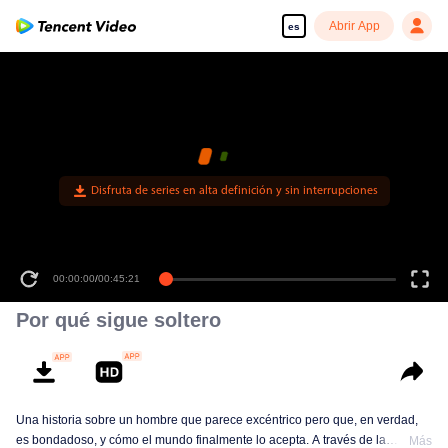
Abrir App
es
Disfruta de series en alta definición y sin interrupciones
00:00:00
/
00:45:21
Por qué sigue soltero
Una historia sobre un hombre que parece excéntrico pero que, en verdad,
es bondadoso, y cómo el mundo finalmente lo acepta. A través de la
Más