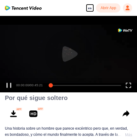
Abrir App
es
00:00:00
/
00:45:21
Por qué sigue soltero
Una historia sobre un hombre que parece excéntrico pero que, en verdad,
es bondadoso, y cómo el mundo finalmente lo acepta. A través de la
Más