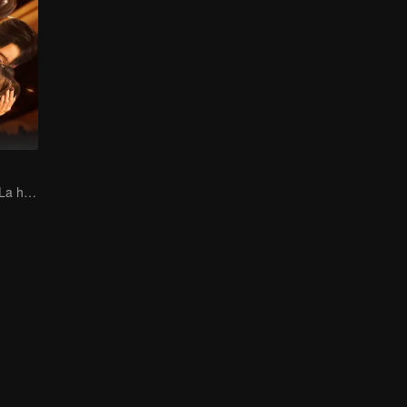
Doble sustituta: La hija millonaria atrapada en una crisis familiar