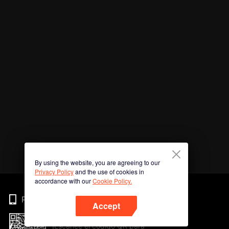
By using the website, you are agreeing to our
Privacy Policy
and the use of cookies in
accordance with our
Cookie Policy.
Phone
Accept
¡Escanee el código QR para