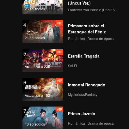
e se
(Uncut Ver.)
que
25 episodios
Fourever You Parte 2 (Uncut Ver.)
VIP
4
Primavera sobre el
Estanque del Fénix
21 episodios
Romántica · Drama de época
VIP
5
Estrella Tragada
Sci-Fi
Actualizar a 235
VIP
6
Inmortal Renegado
MysteriousFantasy
Actualizar a 152
VIP
7
Primer Jazmín
Romántica · Drama de época
40 episodios