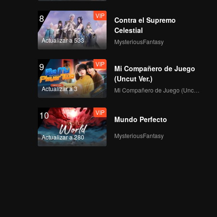
VIP
8
Contra el Supremo
Celestial
Actualizar a 533
MysteriousFantasy
VIP
9
Mi Compañero de Juego
(Uncut Ver.)
Actualizar a 3
Mi Compañero de Juego (Uncut Ver.)
VIP
10
Mundo Perfecto
MysteriousFantasy
Actualizar a 280