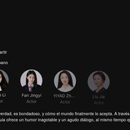
rtir
bano
n Li
Fan Jingyi
YIYAD Zhang
Liu Jia
or
Actor
Actor
Actor
verdad, es bondadoso, y cómo el mundo finalmente lo acepta. A través
ula ofrece un humor inagotable y un agudo diálogo, al mismo tiempo qu
l mundo.
ara "no maridable". ¿Es él el adorado ídolo masculino rodeado de adm