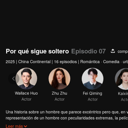
Por qué sigue soltero
Episodio 07
compa
2025
|
China Continental
|
16 episodios
|
Romántica · Comedia · ur
Wallace Huo
Zhu Zhu
Fei Qiming
Kaixi
Actor
Actor
Actor
Act
Una historia sobre un hombre que parece excéntrico pero que, en 
representación de un hombre con peculiaridades extremas, la pelíc
a la reflexión sobre la naturaleza humana y nuestra relación con e
Es un hombre que ama la vida pero, en sus cuarenta años, se decl
Leer más