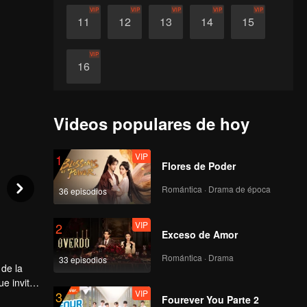
VIP
VIP
VIP
VIP
VIP
11
12
13
14
15
VIP
16
Videos populares de hoy
VIP
1
Flores de Poder
Romántica · Drama de época
36 episodios
VIP
2
Exceso de Amor
Romántica · Drama
33 episodios
 de la
e invita
VIP
3
iradoras,
Fourever You Parte 2