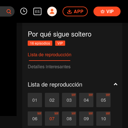
APP
VIP
ES
Por qué sigue soltero
16 episodios
VIP
Lista de reproducción
Detalles interesantes
Lista de reproducción
VIP
VIP
VIP
01
02
03
04
05
VIP
VIP
VIP
VIP
VIP
06
07
08
09
10