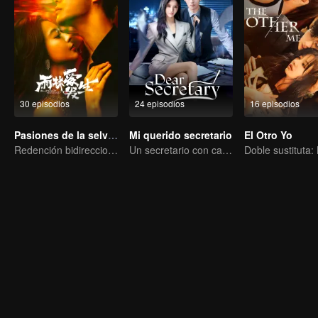
30 episodios
24 episodios
16 episodios
Pasiones de la selva tropical
Mi querido secretario
El Otro Yo
Redención bidireccional para la chica rica fugitiva y el asesino rudo
Un secretario con cara fría atrae a su bella jefa