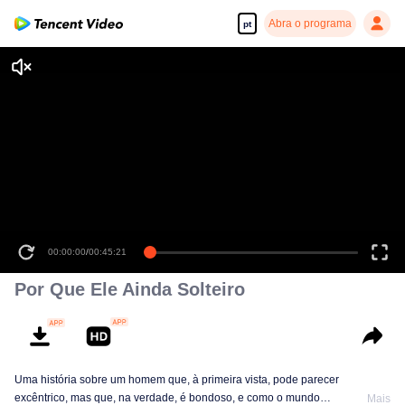
Abra o programa
pt
00:00:00
/
00:45:21
Por Que Ele Ainda Solteiro
Uma história sobre um homem que, à primeira vista, pode parecer
excêntrico, mas que, na verdade, é bondoso, e como o mundo
Mais