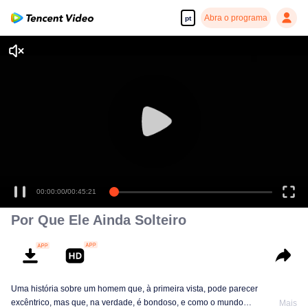
Abra o programa
pt
00:00:00
/
00:45:21
Por Que Ele Ainda Solteiro
Uma história sobre um homem que, à primeira vista, pode parecer
excêntrico, mas que, na verdade, é bondoso, e como o mundo
Mais