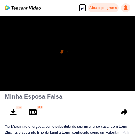
Abra o programa
pt
Minha Esposa Falsa
Xia Miaomiao é forçada, como substituta de sua irmã, a se casar com Leng
Zhixing, o segundo filho da família Leng, conhecido como um valentão feroz
Mais