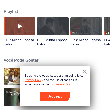
e deficiente. Depois que se casam, à medida que passam algum tempo
juntos, eles passam a gostar um do outro. No entanto, Leng Zhixing
Playlist
acidentalmente descobre que a mãe biológica de Xia Miaomiao foi a
motorista que causou o acidente de carro naquela época. Diante dos
ressentimentos do passado, como será o relacionamento deles?
VIP
VIP
EP1: Minha Esposa
EP2: Minha Esposa
EP3: Minha Esposa
EP4
Falsa
Falsa
Falsa
Fal
Você Pode Gostar
By using the website, you are agreeing to our
Amor Como um Contrato
Privacy Policy
and the use of cookies in
accordance with our
Cookie Policy.
Accept
Amor Eterno
Abra o programa