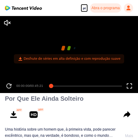
Abra o programa
pt
Desfrute de séries em alta definição e com reprodução suave
00:00:00
/
00:45:21
Por Que Ele Ainda Solteiro
Uma história sobre um homem que, à primeira vista, pode parecer
excêntrico, mas que, na verdade, é bondoso, e como o mundo
Mais