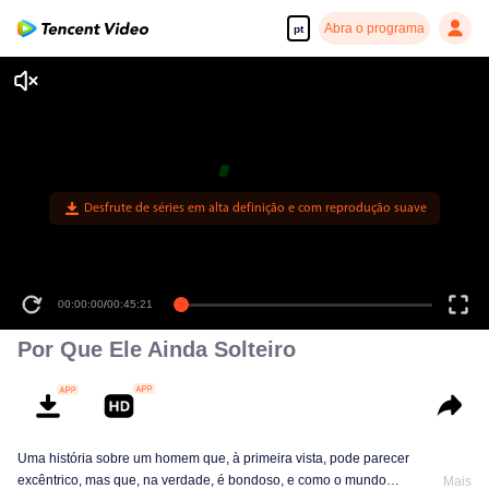
Abra o programa
pt
Desfrute de séries em alta definição e com reprodução suave
00:00:00
/
00:45:21
Por Que Ele Ainda Solteiro
Uma história sobre um homem que, à primeira vista, pode parecer
excêntrico, mas que, na verdade, é bondoso, e como o mundo
Mais