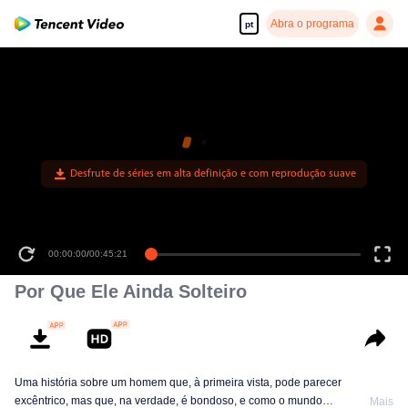
Abra o programa
pt
Desfrute de séries em alta definição e com reprodução suave
00:00:00
/
00:45:21
Por Que Ele Ainda Solteiro
Uma história sobre um homem que, à primeira vista, pode parecer
excêntrico, mas que, na verdade, é bondoso, e como o mundo
Mais