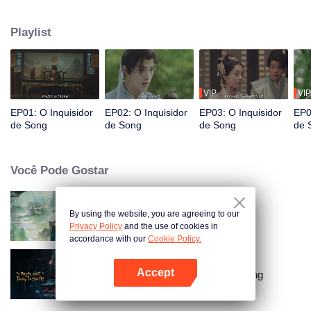
Por uma reviravolta do destino, ele conhece os artistas da Ópera do Sul
Zhao Zhiting e Wang Ling, e o dançarino He Wenning. Apesar de suas
Playlist
diferenças, os quatro unem forças, resolvendo quatro casos de assassinato
por meio de investigação, interrogatório e análise forense, trazendo justiça
aos falecidos e justiça aos vivos.
VIP
VIP
EP01: O Inquisidor
EP02: O Inquisidor
EP03: O Inquisidor
EP0
de Song
de Song
de Song
de 
Você Pode Gostar
By using the website, you are agreeing to our
Mestre Retornado
Privacy Policy
and the use of cookies in
accordance with our
Cookie Policy.
Accept
Unidade Criminal da Dinastia Tang
Abra o programa