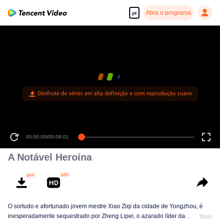
Abra o programa
pt
Desfrute de séries em alta definição e com reprodução suave
00:00:00
/
00:09:01
A Notável Heroína
O sortudo e afortunado jovem mestre Xiao Ziqi da cidade de Yongzhou, é
inesperadamente sequestrado por Zheng Lipei, o azarado líder da
Mais