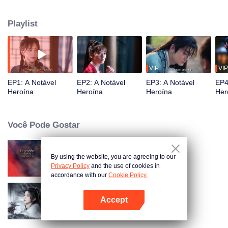
Montanha Changliu, e levado para sua fortaleza na montanha como seu
"marido cativo". O que era originalmente um lugar pacífico, a Montanha
Playlist
Changliu, se transforma em um campo de batalha entre os estados rivais de
Shao e Yong. Os dois adversários, agora enredados em uma luta pelo
poder, embarcam em uma jornada de amor aventureiro enquanto defendem
sua terra natal.
VIP
VIP
EP1: A Notável
EP2: A Notável
EP3: A Notável
EP4
Heroína
Heroína
Heroína
Her
Você Pode Gostar
By using the website, you are agreeing to our
Senhor Imortal Está Em Apuros
Privacy Policy
and the use of cookies in
accordance with our
Cookie Policy.
Accept
Blade's Dance with You
Abra o programa