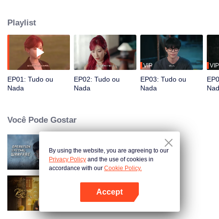
suas habilidades vêm à tona. Sun Yiqian o corteja pelo poder da família,
Hao Jinjin o julga mal por seus laços com o jogo e Nuo Yi o empurra para
Playlist
jogos de apostas altas. Quando a viúva Xia Zhi acidentalmente expõe sua
verdadeira identidade, uma conspiração sangrenta se desenrola. Forçado a
se safar apostando, You Haoyun agora precisa expor os golpes mais
obscuros da sociedade.
VIP
VIP
EP01: Tudo ou
EP02: Tudo ou
EP03: Tudo ou
EP0
Nada
Nada
Nada
Na
Você Pode Gostar
By using the website, you are agreeing to our
Operation Special Warfare
Privacy Policy
and the use of cookies in
accordance with our
Cookie Policy.
Accept
Ele o Mata (English Ver.)
Abra o programa