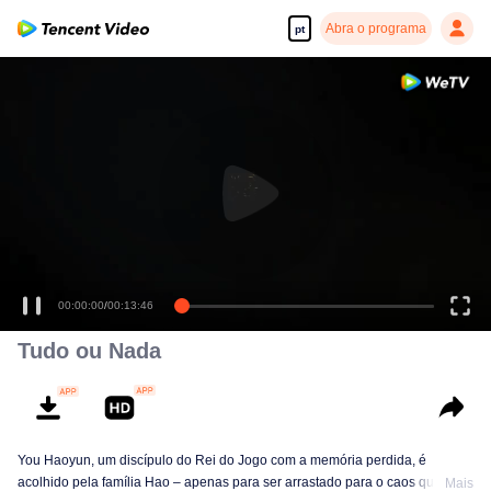
Abra o programa
pt
00:00:00
/
00:13:46
Tudo ou Nada
You Haoyun, um discípulo do Rei do Jogo com a memória perdida, é
acolhido pela família Hao – apenas para ser arrastado para o caos quando
Mais