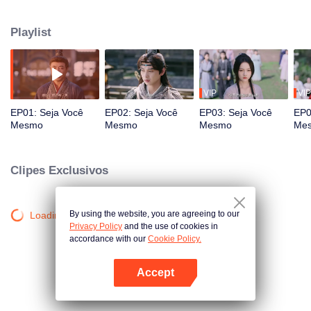
filho da família Zhao, que é visto como um perdedor. Então, chegam três
propostas de casamento. A partir desse momento, ele inicia uma jornada
Playlist
extraordinária.
VIP
VIP
EP01: Seja Você
EP02: Seja Você
EP03: Seja Você
EP0
Mesmo
Mesmo
Mesmo
Me
Clipes Exclusivos
By using the website, you are agreeing to our
Loading…
Privacy Policy
and the use of cookies in
accordance with our
Cookie Policy.
Accept
Abra o programa