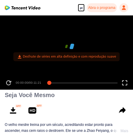
Abra o programa
pt
Seja Você Mesmo
O velho mestre treina por um século, acreditando estar pronto para
ascender, mas cem raios o destroem. Ele se une a Zhao Feiyang, o quarto
Mais