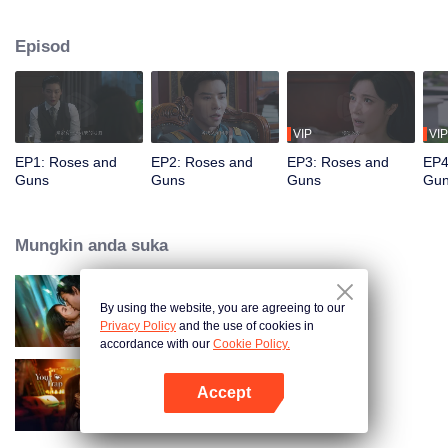
Namun, dia secara tidak dijangka berjumpa semula dengan bekas
kekasihnya, Qin Kewen, yang dia berpisah tiga tahun lalu. Misi dia
Episod
menghadapi halangan berulang kali ketika Qin Kewen kembali dengan
sumpah untuk balas dendam, bertekad untuk mendedahkan Wen Yunong
sebagai penipuan cinta. Walaupun sikap mereka bermusuh, emosi mereka
semakin mendalam dengan setiap pertemuan.
VIP
VIP
EP1: Roses and
EP2: Roses and
EP3: Roses and
EP4
Guns
Guns
Guns
Gu
Mungkin anda suka
By using the website, you are agreeing to our
Loving The Lie
Privacy Policy
and the use of cookies in
accordance with our
Cookie Policy.
Accept
Your Trap
Buka App