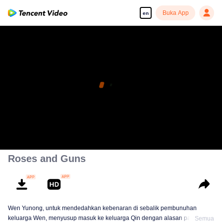
Buka App
en
Roses and Guns
Wen Yunong, untuk mendedahkan kebenaran di sebalik pembunuhan
keluarga Wen, menyusup masuk ke keluarga Qin dengan alasan palsu.
Semua